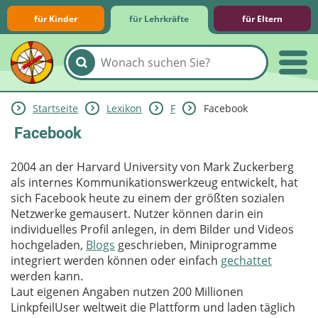
für Kinder
für Lehrkräfte
für Eltern
Startseite
Lexikon
F
Facebook
Lernmodule
Unterrichts­materialien
Internet-ABC-Schule
Praxishilfen
Aktuelles
Facebook
2004 an der Harvard University von Mark Zuckerberg
als internes Kommunikationswerkzeug entwickelt, hat
sich Facebook heute zu einem der größten sozialen
Netzwerke gemausert. Nutzer können darin ein
individuelles Profil anlegen, in dem Bilder und Videos
hochgeladen,
Blogs
geschrieben, Miniprogramme
integriert werden können oder einfach
gechattet
werden kann.
Laut eigenen Angaben nutzen 200 Millionen
LinkpfeilUser weltweit die Plattform und laden täglich