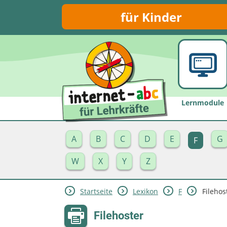
für Kinder
Lernmodule
A
B
C
D
E
G
F
W
X
Y
Z
Startseite
Lexikon
F
Filehos
Filehoster