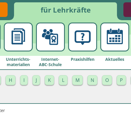
für Lehrkräfte
Unterrichts­
Internet-
Praxishilfen
Aktuelles
materialien
ABC-Schule
H
I
J
K
L
M
N
O
P
ter