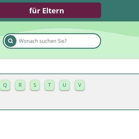
für Eltern
Q
R
S
T
U
V