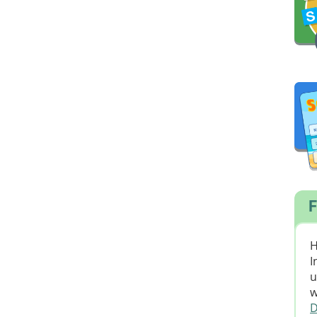
F
H
I
u
w
D