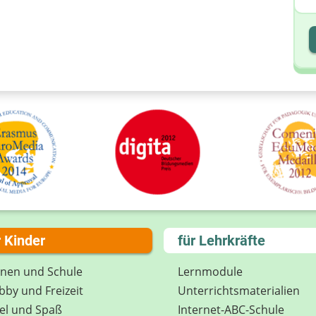
I
I
r Kinder
für Lehrkräfte
rnen und Schule
Lernmodule
by und Freizeit
Unterrichts­materialien
el und Spaß
Internet-ABC-Schule