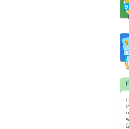
F
H
I
u
w
D