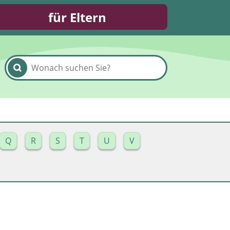
für Eltern
Q
R
S
T
U
V