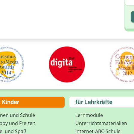
I
I
r Kinder
für Lehrkräfte
rnen und Schule
Lernmodule
by und Freizeit
Unterrichts­materialien
el und Spaß
Internet-ABC-Schule