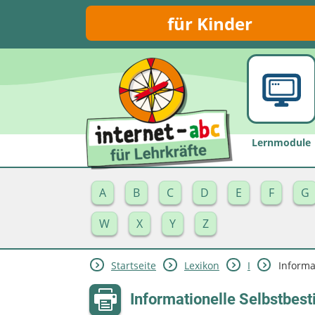
für Kinder
Lernmodule
A
B
C
D
E
F
G
W
X
Y
Z
Startseite
Lexikon
I
Informa
Informationelle Selbstbe