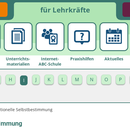
für Lehrkräfte
Unterrichts­
Internet-
Praxishilfen
Aktuelles
materialien
ABC-Schule
H
J
K
L
M
N
O
P
I
tionelle Selbstbestimmung
stimmung