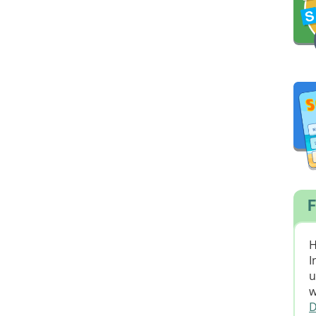
F
H
I
u
w
D