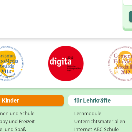
I
I
r Kinder
für Lehrkräfte
rnen und Schule
Lernmodule
by und Freizeit
Unterrichts­materialien
el und Spaß
Internet-ABC-Schule