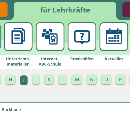
für Lehrkräfte
Unterrichts­
Internet-
Praxishilfen
Aktuelles
materialien
ABC-Schule
H
J
K
L
M
N
O
P
I
t-Backbone