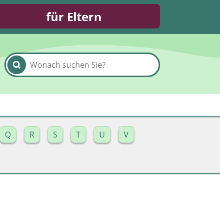
für Eltern
Q
R
S
T
U
V