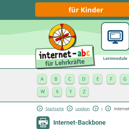
für Kinder
Lernmodule
A
B
C
D
E
F
G
W
X
Y
Z
Startseite
Lexikon
I
Interne
Internet-Backbone