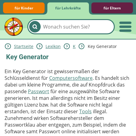
für Kinder
für Lehrkräfte
für Eltern
Startseite
Lexikon
K
Key Generator
Lernmodule
Unterrichts­materialien
Internet-ABC-Schule
Praxishilfen
Aktuelles
Key Generator
Ein Key Generator ist gewissermaßen der
Schlüsseldienst für
Computersoftware
. Es handelt sich
dabei um kleine Programme, die auf Knopfdruck das
passende
Passwort
für eine ausgewählte Software
generieren. Ist man allerdings nicht im Besitz einer
gültigen Lizenz bzw. hat die Software nicht legal
erstanden, ist der Einsatz dieser
Tools
illegal.
Zunehmend wirken Softwarehersteller dem
Passwortklau aber entgegen, zum Beispiel, indem die
Software samt Passwort online initialisiert werden