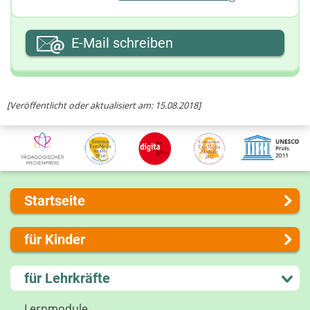
Ihre E-Mail-Adresse
E-Mail schreiben
Ihre Nachricht
[Veröffentlicht oder aktualisiert am: 15.08.2018]
Startseite
Über uns
für Kinder
Presse
Kontakt
Lernen und Schule
für Lehrkräfte
Impressum
Hobby und Freizeit
Internet-ABC Sitemap
Spiel und Spaß
Lernmodule