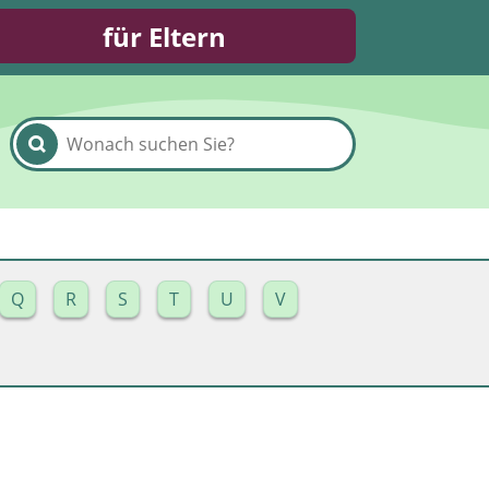
für Eltern
Q
R
S
T
U
V