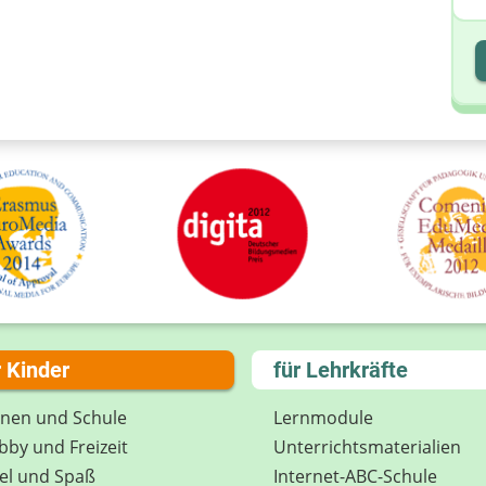
I
I
r Kinder
für Lehrkräfte
rnen und Schule
Lernmodule
by und Freizeit
Unterrichts­materialien
el und Spaß
Internet-ABC-Schule