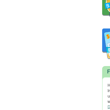
F
H
I
u
w
D