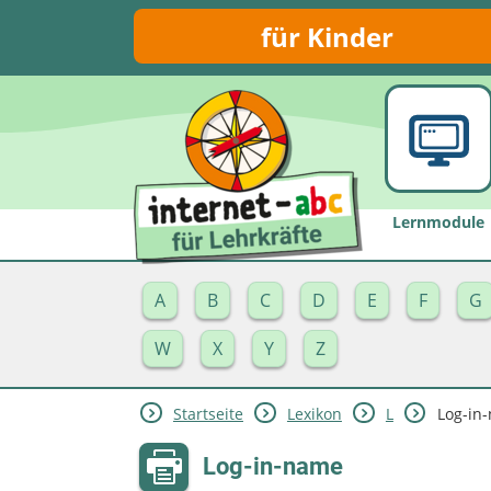
für Kinder
Lernmodule
A
B
C
D
E
F
G
W
X
Y
Z
Startseite
Lexikon
L
Log-in
Log-in-name