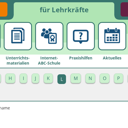
für Lehrkräfte
Unterrichts­
Internet-
Praxishilfen
Aktuelles
materialien
ABC-Schule
H
I
J
K
M
N
O
P
L
-name