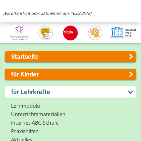
Ihre Nachricht
[Veröffentlicht oder aktualisiert am: 16.08.2018]
Startseite
Über uns
für Kinder
Presse
Kontakt
Lernen und Schule
für Lehrkräfte
Impressum
Hobby und Freizeit
Internet-ABC Sitemap
Spiel und Spaß
Lernmodule
Barrierefreiheit
Mitreden und Mitmachen
Unterrichts­materialien
Länderprojekte
Lexikon
Internet-ABC-Schule
Datenschutz
Praxishilfen
Newsletter
Aktuelles