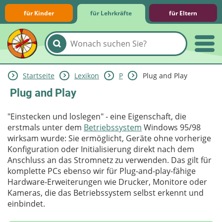
für Kinder
für Lehrkräfte
für Eltern
Startseite
Lexikon
P
Plug and Play
Lernmodule
Unterrichts­materialien
Internet-ABC-Schule
Praxishilfen
Aktuelles
Plug and Play
"Einstecken und loslegen" - eine Eigenschaft, die
erstmals unter dem
Betriebssystem
Windows 95/98
wirksam wurde: Sie ermöglicht, Geräte ohne vorherige
Konfiguration oder Initialisierung direkt nach dem
Anschluss an das Stromnetz zu verwenden. Das gilt für
komplette PCs ebenso wir für Plug-and-play-fähige
Hardware-Erweiterungen wie Drucker, Monitore oder
Kameras, die das Betriebssystem selbst erkennt und
einbindet.