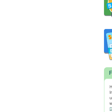
F
H
I
u
w
D