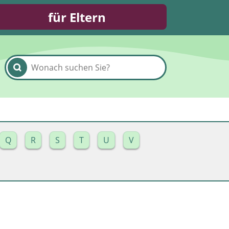
für Eltern
Q
R
S
T
U
V