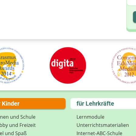
I
I
r Kinder
für Lehrkräfte
rnen und Schule
Lernmodule
by und Freizeit
Unterrichts­materialien
el und Spaß
Internet-ABC-Schule