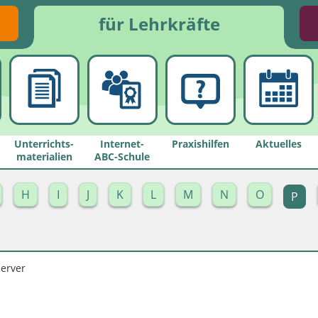
für Lehrkräfte
Unterrichts­
Internet-
Praxishilfen
Aktuelles
materialien
ABC-Schule
H
I
J
K
L
M
N
O
P
Server