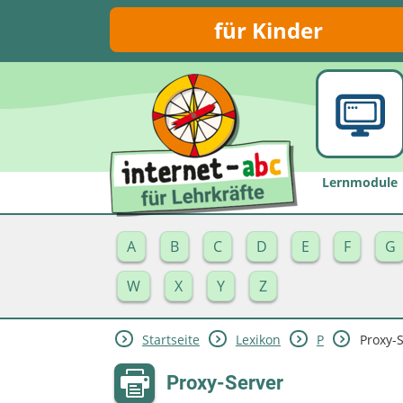
für Kinder
Lernmodule
A
B
C
D
E
F
G
W
X
Y
Z
Startseite
Lexikon
P
Proxy-
Proxy-Server