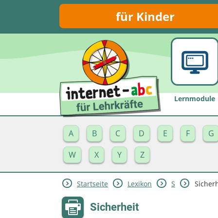
für Kinder
Lernmodule
A
B
C
D
E
F
G
W
X
Y
Z
Startseite
Lexikon
S
Sicherh
Sicherheit