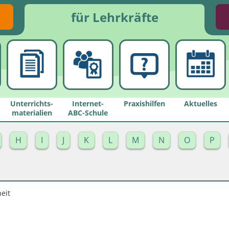
für Lehrkräfte
Unterrichts­
Internet-
Praxishilfen
Aktuelles
materialien
ABC-Schule
H
I
J
K
L
M
N
O
P
eit