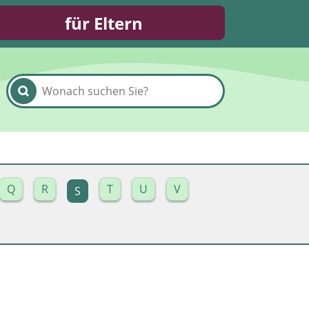
für Eltern
Q
R
T
U
V
S