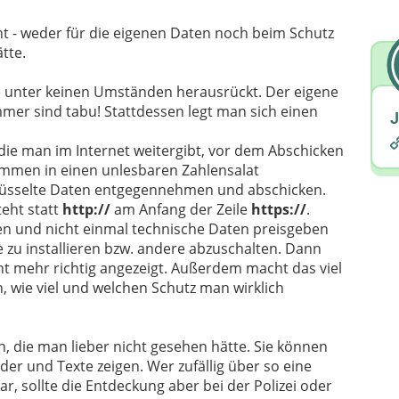
cht - weder für die eigenen Daten noch beim Schutz
tte.
e unter keinen Umständen herausrückt. Der eigene
er sind tabu! Stattdessen legt man sich einen
J
die man im Internet weitergibt, vor dem Abschicken
rammen in einen unlesbaren Zahlensalat
chlüsselte Daten entgegennehmen und abschicken.
teht statt
http://
am Anfang der Zeile
https://
.
n und nicht einmal technische Daten preisgeben
e zu installieren bzw. andere abzuschalten. Dann
cht mehr richtig angezeigt. Außerdem macht das viel
wie viel und welchen Schutz man wirklich
, die man lieber nicht gesehen hätte. Sie können
lder und Texte zeigen. Wer zufällig über so eine
bar, sollte die Entdeckung aber bei der Polizei oder