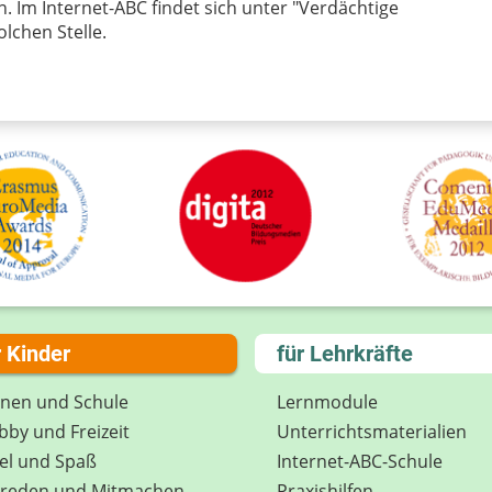
. Im Internet-ABC findet sich unter "Verdächtige
lchen Stelle.
r Kinder
für Lehrkräfte
rnen und Schule
Lernmodule
by und Freizeit
Unterrichts­materialien
el und Spaß
Internet-ABC-Schule
treden und Mitmachen
Praxishilfen