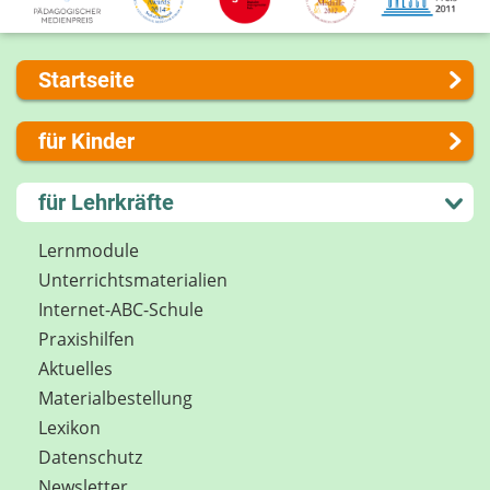
Startseite
Über uns
für Kinder
Presse
Kontakt
Lernen und Schule
für Lehrkräfte
Impressum
Hobby und Freizeit
Internet-ABC Sitemap
Spiel und Spaß
Lernmodule
Barrierefreiheit
Mitreden und Mitmachen
Unterrichts­materialien
Länderprojekte
Lexikon
Internet-ABC-Schule
Datenschutz
Praxishilfen
Newsletter
Aktuelles
Materialbestellung
Lexikon
Datenschutz
Newsletter