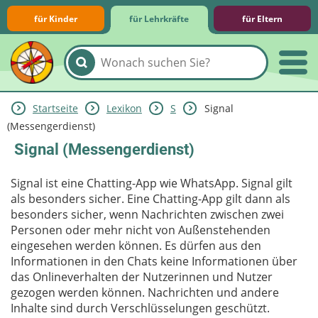
für Kinder
für Lehrkräfte
für Eltern
Startseite
Lexikon
S
Signal
Lernmodule
Unterrichts­materialien
Internet-ABC-Schule
Praxishilfen
Aktuelles
(Messengerdienst)
Signal (Messengerdienst)
Signal ist eine Chatting-App wie WhatsApp. Signal gilt
als besonders sicher. Eine Chatting-App gilt dann als
besonders sicher, wenn Nachrichten zwischen zwei
Personen oder mehr nicht von Außenstehenden
eingesehen werden können. Es dürfen aus den
Informationen in den Chats keine Informationen über
das Onlineverhalten der Nutzerinnen und Nutzer
gezogen werden können. Nachrichten und andere
Inhalte sind durch Verschlüsselungen geschützt.