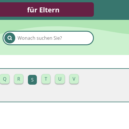
für Eltern
Q
R
T
U
V
S