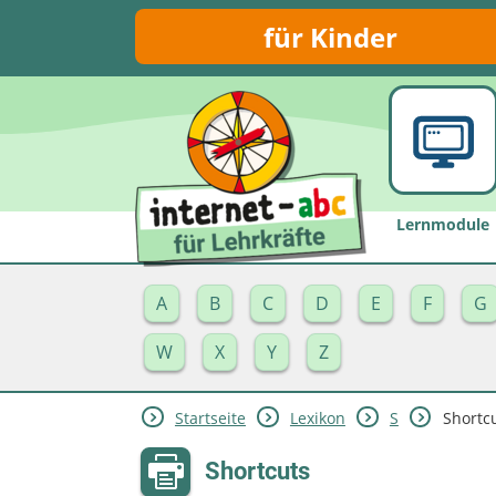
für Kinder
Lernmodule
A
B
C
D
E
F
G
W
X
Y
Z
Startseite
Lexikon
S
Shortc
Shortcuts