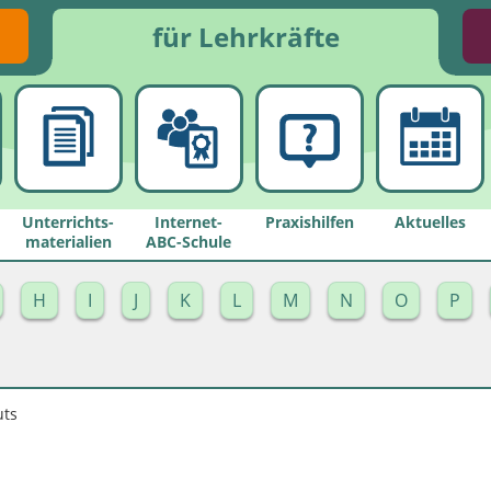
für Lehrkräfte
Unterrichts­
Internet-
Praxishilfen
Aktuelles
materialien
ABC-Schule
H
I
J
K
L
M
N
O
P
uts