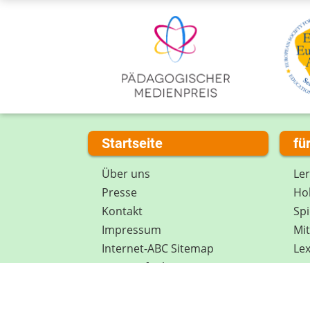
Startseite
fü
Über uns
Le
Presse
Hob
Kontakt
Spi
Impressum
Mi
Internet-ABC Sitemap
Lex
Barrierefreiheit
Da
Länderprojekte
Ne