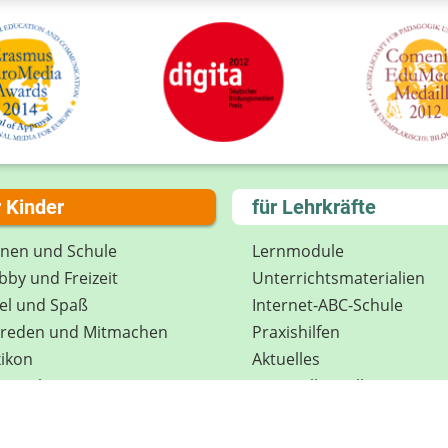
r Kinder
für Lehrkräfte
rnen und Schule
Lernmodule
by und Freizeit
Unterrichts­materialien
el und Spaß
Internet-ABC-Schule
treden und Mitmachen
Praxishilfen
ikon
Aktuelles
tenschutz
Materialbestellung
wsletter
Lexikon
Datenschutz