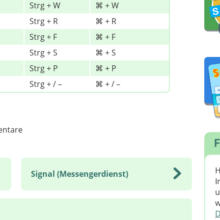
Strg + W
⌘ + W
Strg + R
⌘ + R
Strg + F
⌘ + F
Strg + S
⌘ + S
Strg + P
⌘ + P
Strg + / –
⌘ + / –
ntare
F
H
Signal (Messengerdienst)
I
u
w
D