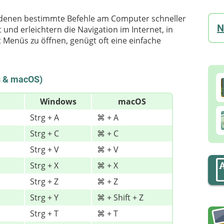
 denen bestimmte Befehle am Computer schneller
N
und erleichtern die Navigation im Internet, in
tt Menüs zu öffnen, genügt oft eine einfache
s & macOS)
Windows
macOS
Strg + A
⌘ + A
Strg + C
⌘ + C
Strg + V
⌘ + V
Strg + X
⌘ + X
Strg + Z
⌘ + Z
Strg + Y
⌘ + Shift + Z
Strg + T
⌘ + T