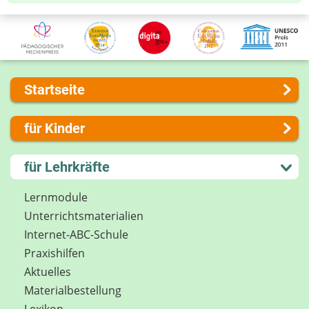
Startseite
Über uns
für Kinder
Presse
Kontakt
Lernen und Schule
für Lehrkräfte
Impressum
Hobby und Freizeit
Internet-ABC Sitemap
Spiel und Spaß
Lernmodule
Barrierefreiheit
Mitreden und Mitmachen
Unterrichts­materialien
Länderprojekte
Lexikon
Internet-ABC-Schule
Datenschutz
Praxishilfen
Newsletter
Aktuelles
Materialbestellung