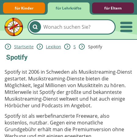
für Kinder
für Lehrkräfte
für Eltern
Startseite
Lexikon
S
Spotify
Lernmodule
Unterrichts­materialien
Internet-ABC-Schule
Praxishilfen
Aktuelles
Spotify
Spotify ist 2006 in Schweden als Musikstreaming-Dienst
gestartet. Musikstreaming-Dienste bieten die
Möglichkeit, legal Millionen von Musiktiteln zu hören.
Mittlerweile ist Spotify der größte und bekannteste
Musikstreaming-Dienst weltweit und hat auch einige
Hörbücher und Podcasts im Angebot.
Spotify ist als werbefinanzierte Freeware, also
kostenlos, nutzbar. Gegen eine monatliche
Grundgebühr erhält man die Premiumversion ohne
Werbung und mit einigen erweiterten