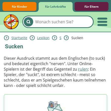
für Kinder
für Lehrkräfte
für Eltern
Startseite
Lexikon
S
Sucken
Lernmodule
Unterrichts­materialien
Internet-ABC-Schule
Praxishilfen
Aktuelles
Sucken
Dieser Ausdruck stammt aus dem Englischen (to suck)
und bedeutet eigentlich "nerven". Unter Online-
Spielern ist der Begriff das Gegenteil zu
rulen
: Ein
Spieler, der "suckt", ist extrem schlecht - meist so
schlecht, dass er am Spielgeschehen kaum teilnehmen
kann - oder spielt schlicht unfair.