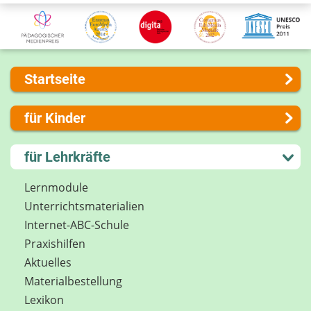
Startseite
Über uns
für Kinder
Presse
Kontakt
Lernen und Schule
für Lehrkräfte
Impressum
Hobby und Freizeit
Internet-ABC Sitemap
Spiel und Spaß
Lernmodule
Barrierefreiheit
Mitreden und Mitmachen
Unterrichts­materialien
Länderprojekte
Lexikon
Internet-ABC-Schule
Datenschutz
Praxishilfen
Newsletter
Aktuelles
Materialbestellung
Lexikon