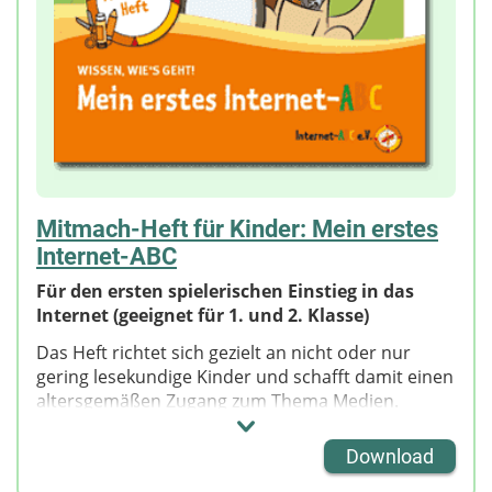
Mitmach-Heft für Kinder: Mein erstes
Internet-ABC
Für den ersten spielerischen Einstieg in das
Internet (geeignet für 1. und 2. Klasse)
Das Heft richtet sich gezielt an nicht oder nur
gering lesekundige Kinder und schafft damit einen
altersgemäßen Zugang zum Thema Medien.
Neben Wimmelbildern, Comics und einfachen
Bastel- und Arbeitsaufträgen bietet das Heft viel
Download
Raum zur kreativen Auseinandersetzung mit der