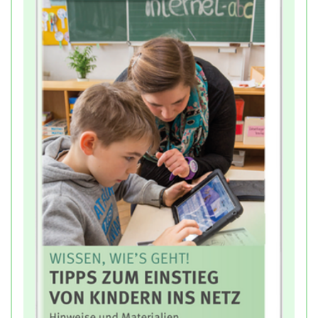
Empfehlungen zum Einstieg ins Internet geliefert.
Wichtig ist dabei das Gemeinsame von Eltern und
Kinder. Denn Regeln alleine sind nicht alles.
Ebenso notwendig ist es, ein gegenseitiges
Vertrauen aufzubauen, Interesse zu zeigen, Hilfe
anzubieten und Vorbild zu sein. Nur so können
Kinder lernen, Medien selbstständig und
verantwortungsvoll zu nutzen.
Tipp für Lehrkräfte:
Diese Broschüre eignet sich besonders für die
Elternarbeit und kann beispielsweise bei
Elternabenden verteilt werden.