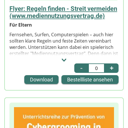
Flyer: Regeln finden - Streit vermeiden
(www.mediennutzungsvertrag.de)
Für Eltern
Fernsehen, Surfen, Computerspielen – auch hier
sollten klare Regeln und feste Zeiten vereinbart
werden. Unterstützen kann dabei ein spielerisch
erstellter "Mediennutzungsvertrag". Denn dann ist
klar, was erlaubt ist und was nicht. Mit dem
Internetangebot von klicksafe und Internet-ABC
-
+
können Eltern gemeinsam mit ihren Kindern
medienübergreifend Regeln in einem "Vertrag"
Download
Bestellliste ansehen
festhalten und individuell Kompromisse
aushandeln. Der Flyer erläutert das Tool und seine
Funktionen und gibt allgemeine Tipps zur
Medienerziehung.
Tipp für Lehrkräfte
Dieser Flyer eignet sich besonders für die