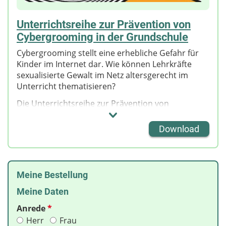
Unterrichtsreihe zur Prävention von
Cybergrooming in der Grundschule
Cybergrooming stellt eine erhebliche Gefahr für
Kinder im Internet dar. Wie können Lehrkräfte
sexualisierte Gewalt im Netz altersgerecht im
Unterricht thematisieren?
Die Unterrichtsreihe zur Prävention von
Cybergrooming in der Grundschule wurde vom
Internet-ABC e. V. in Zusammenarbeit mit dem
Download
Kinderschutzbund Bundesverband e. V. und der
Polizeilichen Kriminalprävention der Länder und
des Bundes (ProPK) entwickelt.
Meine Bestellung
In der ZIP-Datei finden Lehrkräfte ein interaktives
E-Book mit:
Meine Daten
Hintergrundinformationen,
Anrede
*
Druckvorlagen für
Herr
Frau