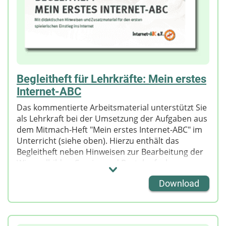
Begleitheft für Lehrkräfte: Mein erstes
Internet-ABC
Das kommentierte Arbeitsmaterial unterstützt Sie
als Lehrkraft bei der Umsetzung der Aufgaben aus
dem Mitmach-Heft "Mein erstes Internet-ABC" im
Unterricht (siehe oben). Hierzu enthält das
Begleitheft neben Hinweisen zur Bearbeitung der
Wimmelbilder, Comics und Bastelaufgaben
zusätzliche Anregungen für Gesprächsanlässe in
Download
der Klasse.
Über Spiele, kreative Impulse oder Ideen zur
aktiven Medienarbeit erfahren Sie mehr über den
Kenntnisstand Ihrer Klasse und können so