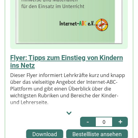
Flyer: Tipps zum Einstieg von Kindern
ins Netz
Dieser Flyer informiert Lehrkräfte kurz und knapp
über das vielseitige Angebot der Internet-ABC-
Plattform und gibt einen Überblick über die
wichtigsten Rubriken und Bereiche der Kinder-
und Lehrerseite.
Darüber hinaus erhalten Lehrkräfte Informationen
über den Einsatz der unterschiedlichen
-
+
Lernangebote im Kinderbereich und über die
kostenfreien Unterrichtsmaterialien des Internet-
Download
Bestellliste ansehen