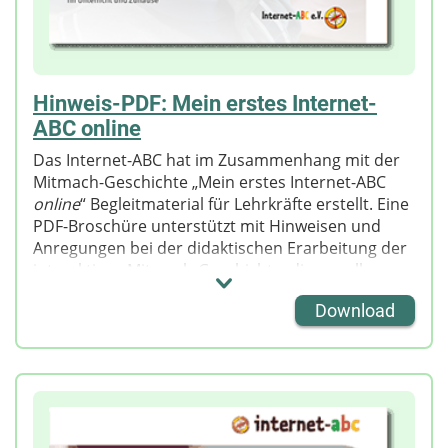
Hinweis-PDF: Mein erstes Internet-
ABC online
Das Internet-ABC hat im Zusammenhang mit der
Mitmach-Geschichte „Mein erstes Internet-ABC
online
“ Begleitmaterial für Lehrkräfte erstellt. Eine
PDF-Broschüre unterstützt mit Hinweisen und
Anregungen bei der didaktischen Erarbeitung der
interaktiven Mitmach-Geschichte, die vor allem
gering oder nicht lesekundigen Kindern einen
Download
ersten Zugang zu Medienbildung ermöglichen soll.
Gemeinsam mit den vier Maskottchen des
Internet-ABC entdecken die Kinder verschiedene
Situationen des Medienalltags. In kleinen Übungen
können sie sich dem Thema spielerisch
annähern. Der Schwerpunkt liegt auf dem