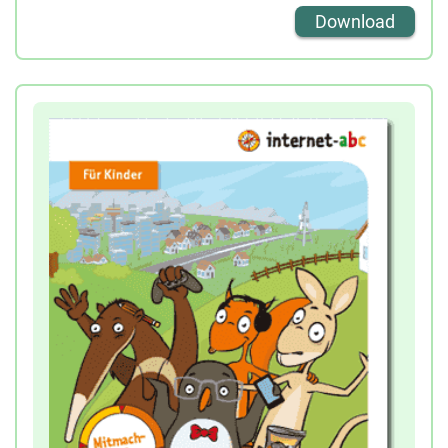
Die Entdeckerfreude der Kinder wird genauso
Download
angeregt wie der Ehrgeiz, die Führerscheinprüfung
für das Web zu bestehen und die Surfschein-
Urkunde zu erwerben. Wer am Ende ausreichend
Fragen rund um das Internet richtig beantwortet
hat, kann sich den Führerschein fürs Internet
ausdrucken oder bekommt einen
Surfscheinausweis im Scheckkartenformat von der
Lehrkraft überreicht.
Diese Ausweise können direkt heruntergeladen
und ausgedruckt oder im Klassensatz bestellt
werden:
Ein Klassensatz entspricht 36 Ausweisen!