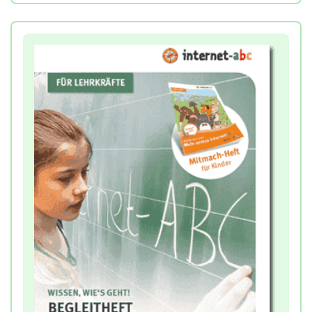
eigenen Mediennutzung und verwandten Themen
wie Datenschutz, Werbung oder Privatsphäre.
Die Arbeitsblätter sind so gestaltet, dass die
Kinder diese in jeweils ca. 10 bis 20 Minuten lösen
können.
Das Mitmachheft lässt sich zudem gut mit
Angeboten für Eltern und Familien vereinen. So
finden sich an einigen Stellen Hinweise auf
gemeinsame Eltern-Kind-Aktionen.
Jedes Kind der Klasse erhält sein eigenes Heft, das
es individuell gestalten kann.
Hinweis:
Zur Bearbeitung des Heftes sollte wenn
möglich das Begleitheft für Lehrkräfte
hinzugenommen werden. Sie erhalten dort
ausführliche Hinweise zur Bearbeitung der
Aufgaben und zur medienpädagogischen
Zielsetzung. Weitere Infos und Download dazu
siehe unten!