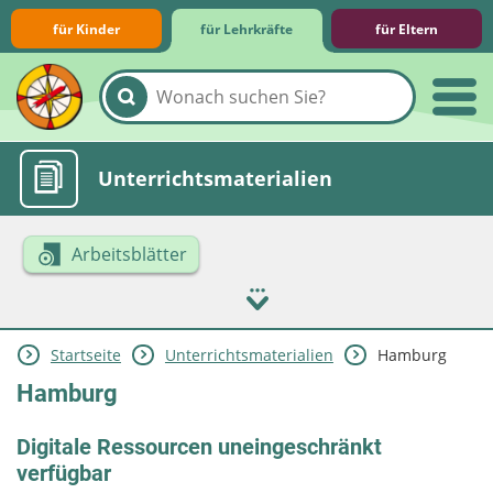
für Kinder
für Lehrkräfte
für Eltern
Lernmodule
Unterrichts­materialien
Arbeitsblätter
Startseite
Unterrichts­materialien
Hamburg
Internet-ABC-Schule
Praxishilfen
Aktuelles
Hamburg
Digitale Ressourcen uneingeschränkt
verfügbar