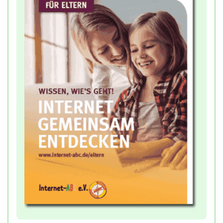
gemeinsamen inhaltlichen Austausch über die
spielbaren Szenen der Mitmach-Geschichte.
Grundlegend dafür ist die Begleitung durch
Erwachsene, ihre Unterstützung und Anregung.
Empfehlung:
Das Hinweis-PDF unterstützt den
gemeinsamen Dialog in der Klasse und bietet
Lehrkräften in Ergänzung zum Menü der Online-
Anwendung Impulse und Ideen zur Bearbeitung
der Mitmach-Geschichte. Außerdem enthält das
PDF Empfehlungen für die Elternarbeit und das
gemeinsame Spielen innerhalb der Familie zu
Hause.
Das Hinweis-PDF steht zum Download bereit.