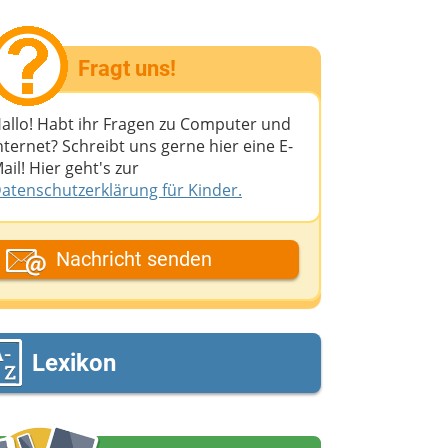
Fragt uns!
allo! Habt ihr Fragen zu Computer und
nternet? Schreibt uns gerne hier eine E-
ail! Hier geht's zur
atenschutzerklärung für Kinder.
ein Fantasiename
Nachricht senden
eine E-Mail-Adresse (wenn du eine
ntwort möchtest)
Lexikon
eine Nachricht