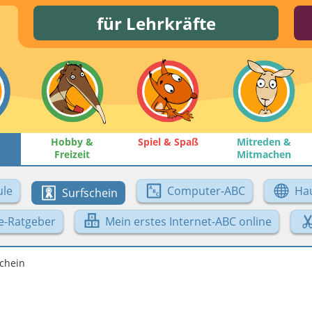
für Lehrkräfte
Hobby &
Spiel & Spaß
Mitreden &
Freizeit
Mitmachen
le
Computer-ABC
Ha
Surfschein
e-Ratgeber
Mein erstes Internet-ABC online
chein