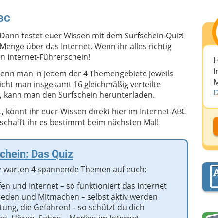
ABC
 Dann testet euer Wissen mit dem Surfschein-Quiz!
Menge über das Internet. Wenn ihr alles richtig
n Internet-Führerschein!
H
I
 Wenn man in jedem der 4 Themengebiete jeweils
M
eicht man insgesamt 16 gleichmäßig verteilte
D
st, kann man den Surfschein herunterladen.
t, könnt ihr euer Wissen direkt hier im Internet-ABC
schafft ihr es bestimmt beim nächsten Mal!
D
chein: Das Quiz
D
z warten 4 spannende Themen auf euch:
A
fen und Internet – so funktioniert das Internet
reden und Mitmachen – selbst aktiv werden
tung, die Gefahren! – so schützt du dich
D