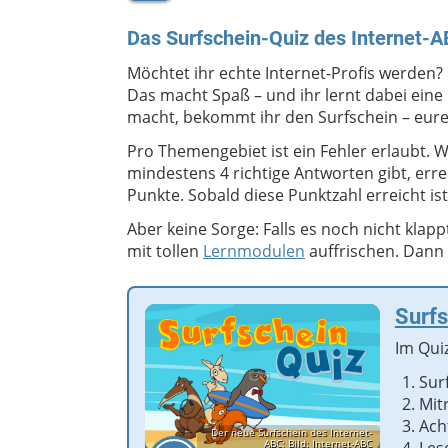
Das Surfschein-Quiz des Internet-
Möchtet ihr echte Internet-Profis werden?
Das macht Spaß – und ihr lernt dabei eine 
macht, bekommt ihr den Surfschein – eure
Pro Themengebiet ist ein Fehler erlaubt.
mindestens 4 richtige Antworten gibt, err
Punkte. Sobald diese Punktzahl erreicht i
Aber keine Sorge: Falls es noch nicht klapp
mit tollen
Lernmodulen
auffrischen. Dann 
Surfs
Im Qui
Sur
Mit
Ach
Der neue Surfschein des Internet-
ABC; Bild: Internet-ABC