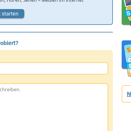
en, Hören, Sehen – Medien im Internet
 starten
obiert?
N