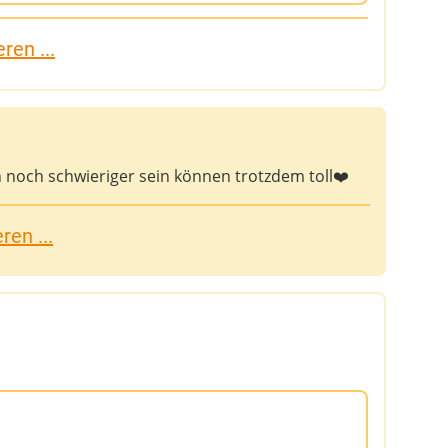
ren ...
h noch schwieriger sein können trotzdem toll❤️
en ...