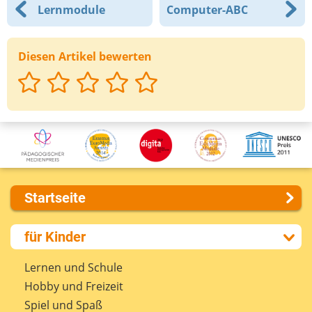
Lernmodule
Computer-ABC
Diesen Artikel bewerten
Startseite
Über uns
für Kinder
Presse
Kontakt
Lernen und Schule
Impressum
Hobby und Freizeit
Internet-ABC Sitemap
Spiel und Spaß