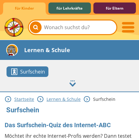
für Kinder
für Lehrkräfte
für Eltern
Lernen & Schule
Surfschein
Startseite
Lernen & Schule
Surfschein
Hobby & Freizeit
Spiel & Spaß
Mitreden & Mitmachen
Surfschein
Das Surfschein-Quiz des Internet-ABC
Möchtet ihr echte Internet-Profis werden? Dann testet