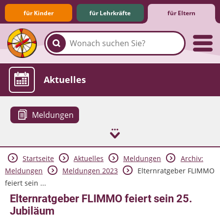
für Kinder
für Lehrkräfte
für Eltern
Familie & Medien
Spieletipps & Lernsoftware
Die Jüngsten im Netz
Lexikon
Aktuelles
Meldungen
Startseite
Aktuelles
Meldungen
Archiv:
Meldungen
Meldungen 2023
Elternratgeber FLIMMO
feiert sein ...
Elternratgeber FLIMMO feiert sein 25.
Jubiläum