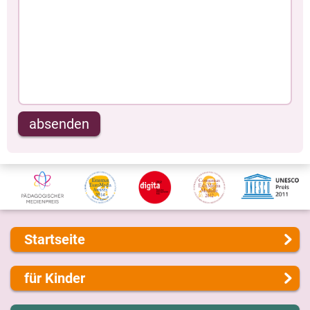
absenden
Startseite
Über uns
für Kinder
Presse
Kontakt
Lernen und Schule