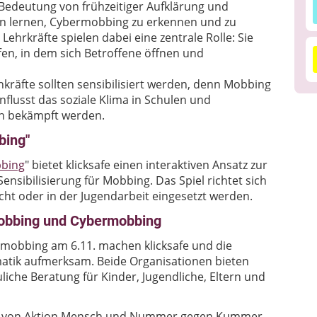
 Bedeutung von frühzeitiger Aufklärung und
en lernen, Cybermobbing zu erkennen und zu
ehrkräfte spielen dabei eine zentrale Rolle: Sie
en, in dem sich Betroffene öffnen und
kräfte sollten sensibilisiert werden, denn Mobbing
nflusst das soziale Klima in Schulen und
ch bekämpft werden.
bing"
bbing
" bietet klicksafe einen interaktiven Ansatz zur
nsibilisierung für Mobbing. Das Spiel richtet sich
cht oder in der Jugendarbeit eingesetzt werden.
Mobbing und Cybermobbing
obbing am 6.11. machen klicksafe und die
tik aufmerksam. Beide Organisationen bieten
liche Beratung für Kinder, Jugendliche, Eltern und
hts von Aktion Mensch und Nummer gegen Kummer