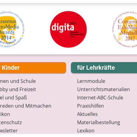
r Kinder
für Lehrkräfte
rnen und Schule
Lernmodule
by und Freizeit
Unterrichts­materialien
el und Spaß
Internet-ABC-Schule
treden und Mitmachen
Praxishilfen
ikon
Aktuelles
tenschutz
Materialbestellung
wsletter
Lexikon