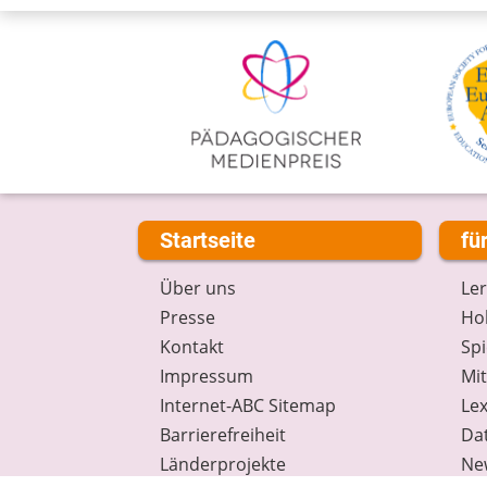
Startseite
fü
Über uns
Le
Presse
Hob
Kontakt
Spi
Impressum
Mi
Internet-ABC Sitemap
Lex
Barrierefreiheit
Da
Länderprojekte
Ne