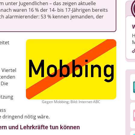
 unter Jugendlichen – das zeigen aktuelle
nach waren 16 % der 14- bis 17-Jährigen bereits
ch alarmierender: 53 % kennen jemanden, der
W
H
M
eitet
 Viertel
stenden
 Die
ützung
Gegen Mobbing; Bild: Internet-ABC
ass
e dringend nötig wäre.
ern und Lehrkräfte tun können