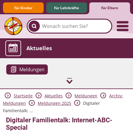
für Kinder
für Lehrkräfte
für Eltern
Familie & Medien
Spieletipps & Lernsoftware
Die Jüngsten im Netz
Lexikon
Aktuelles
Meldungen
Startseite
Aktuelles
Meldungen
Archiv:
Meldungen
Meldungen 2025
Digitaler
Familientalk: ...
Digitaler Familientalk: Internet-ABC-
Special