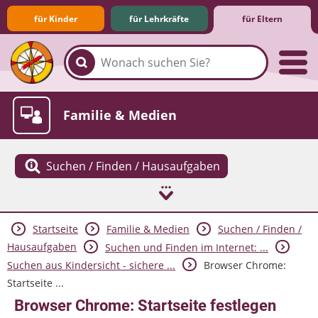
für Kinder
für Lehrkräfte
für Eltern
Familie & Medien
Suchen / Finden / Hausaufgaben
Startseite
Familie & Medien
Suchen / Finden /
Spieletipps & Lernsoftware
Die Jüngsten im Netz
Lexikon
Aktuelles
Hausaufgaben
Suchen und Finden im Internet: ...
Suchen aus Kindersicht - sichere ...
Browser Chrome:
Startseite ...
Browser Chrome: Startseite festlegen