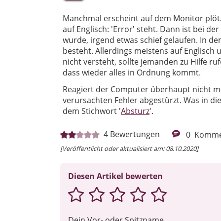
Manchmal erscheint auf dem Monitor plötz
auf Englisch: 'Error' steht. Dann ist bei d
wurde, irgend etwas schief gelaufen. In d
besteht. Allerdings meistens auf Englisc
nicht versteht, sollte jemanden zu Hilfe ru
dass wieder alles in Ordnung kommt.
Reagiert der Computer überhaupt nicht me
verursachten Fehler abgestürzt. Was in di
dem Stichwort '
Absturz
'.
4
Bewertungen
0
Komme
[Veröffentlicht oder aktualisiert am: 08.10.2020]
Diesen Artikel bewerten
Dein Vor- oder Spitzname