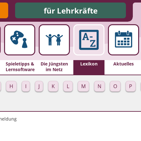
für Lehrkräfte
Spieletipps &
Die Jüngsten
Lexikon
Aktuelles
Lernsoftware
im Netz
H
I
J
K
L
M
N
O
P
meldung