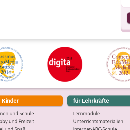
I
I
r Kinder
für Lehrkräfte
rnen und Schule
Lernmodule
by und Freizeit
Unterrichts­materialien
el und Spaß
Internet-ABC-Schule