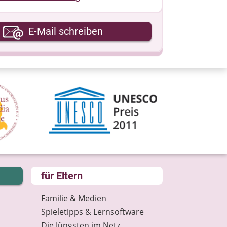
hre E-Mail-Adresse
E-Mail schreiben
hre Nachricht
für Eltern
Familie & Medien
Spieletipps & Lernsoftware
Die Jüngsten im Netz