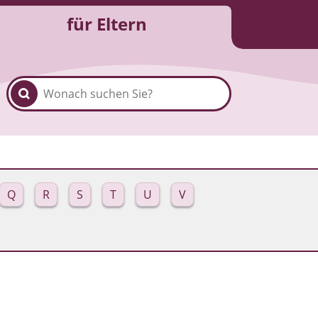
für Eltern
Q
R
S
T
U
V