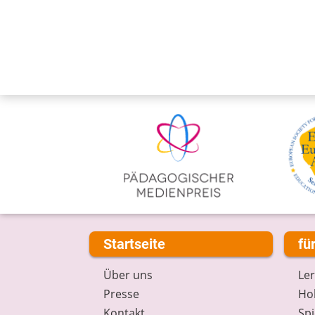
Startseite
fü
Über uns
Le
Presse
Hob
Kontakt
Spi