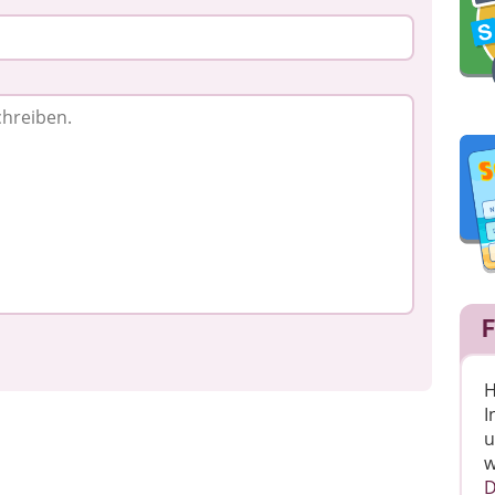
F
H
I
u
w
D