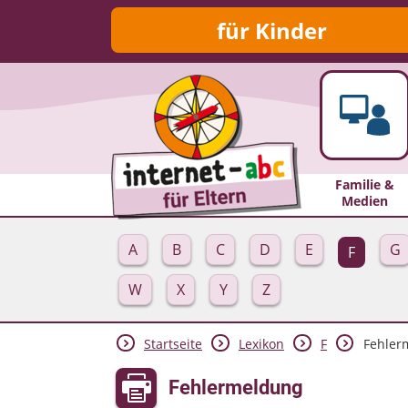
für Kinder
Familie &
Medien
A
B
C
D
E
G
F
W
X
Y
Z
Startseite
Lexikon
F
Fehler
Fehlermeldung