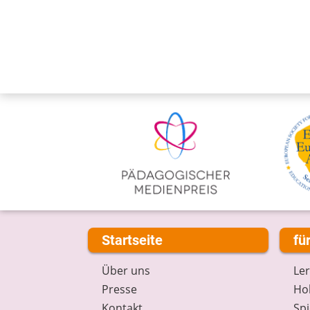
Startseite
fü
Über uns
Le
Presse
Hob
Kontakt
Spi