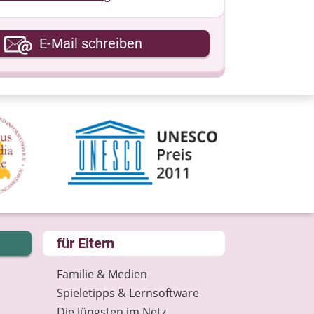
hre E-Mail-Adresse
E-Mail schreiben
hre Nachricht
für Eltern
Familie & Medien
Spieletipps & Lernsoftware
Die Jüngsten im Netz