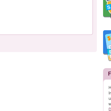
F
H
I
u
w
D