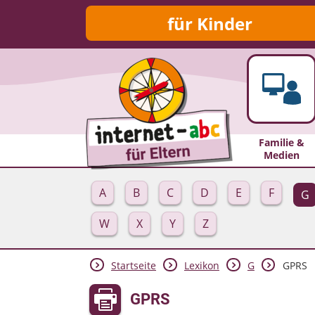
für Kinder
Familie &
Medien
A
B
C
D
E
F
G
W
X
Y
Z
Startseite
Lexikon
G
GPRS
GPRS