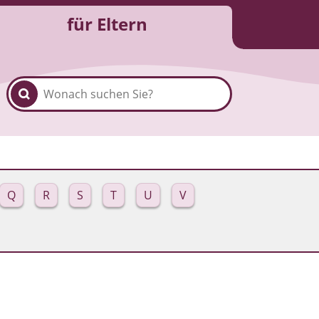
für Eltern
Q
R
S
T
U
V