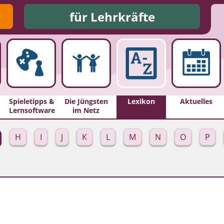
für Lehrkräfte
Spieletipps &
Die Jüngsten
Lexikon
Aktuelles
Lernsoftware
im Netz
H
I
J
K
L
M
N
O
P