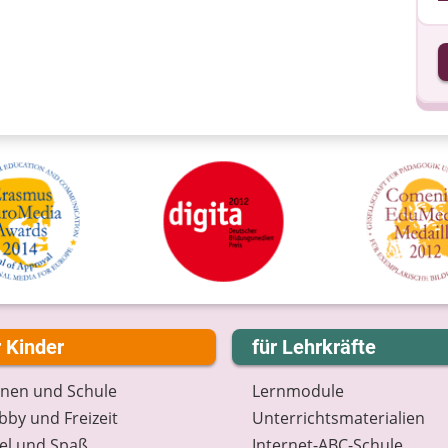
I
I
r Kinder
für Lehrkräfte
rnen und Schule
Lernmodule
by und Freizeit
Unterrichts­materialien
el und Spaß
Internet-ABC-Schule