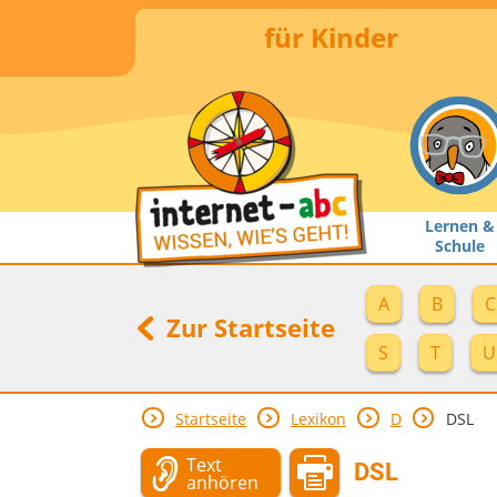
für Kinder
Lernen &
Schule
A
B
C
Zur Startseite
S
T
U
Startseite
Lexikon
D
DSL
Text
DSL
anhören