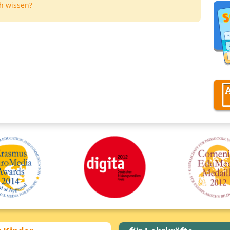
h wissen?
A
D