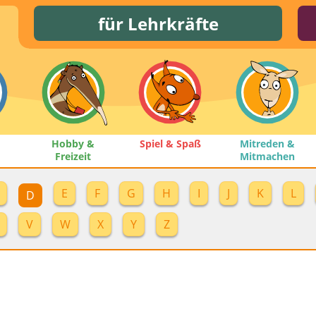
für Lehrkräfte
Hobby &
Spiel & Spaß
Mitreden &
Freizeit
Mitmachen
E
F
G
H
I
J
K
L
D
V
W
X
Y
Z