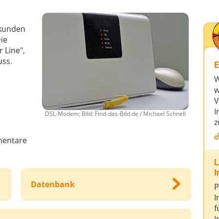
ekunden
ie
 Line",
uss.
E
W
w
V
I
DSL-Modem; Bild: Find-das-Bild.de / Michael Schnell
z
entare
L
I
Datenbank
P
I
f