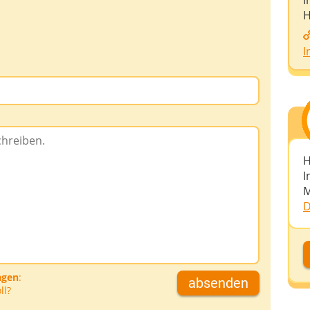
I
H
I
H
I
M
D
D
agen
:
absenden
ll?
D