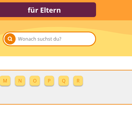
für Eltern
M
N
O
P
Q
R