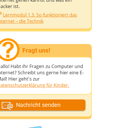
nternet gehen kannst und was ein
acker ist.
Lernmodul 1.3. So funktioniert das
nternet – die Technik
Fragt uns!
allo! Habt ihr Fragen zu Computer und
nternet? Schreibt uns gerne hier eine E-
ail! Hier geht's zur
atenschutzerklärung für Kinder.
ein Fantasiename
Nachricht senden
eine E-Mail-Adresse (wenn du eine