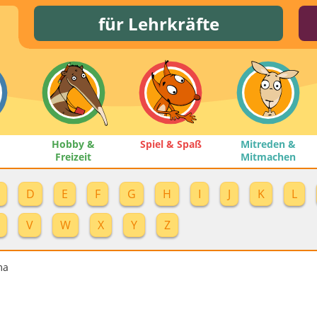
für Lehrkräfte
Hobby &
Spiel & Spaß
Mitreden &
Freizeit
Mitmachen
D
E
F
G
H
I
J
K
L
V
W
X
Y
Z
ma