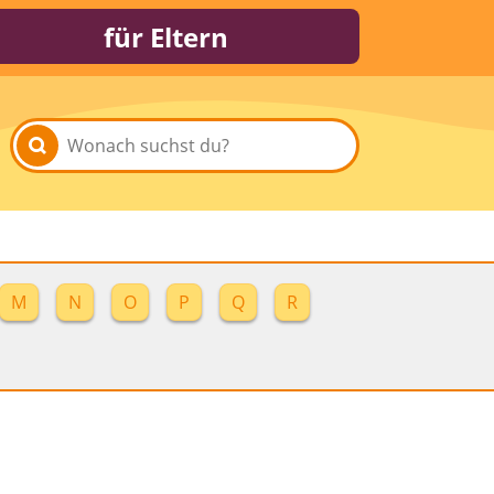
für Eltern
M
N
O
P
Q
R