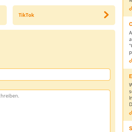
l
TikTok
C
A
a
"
p
E
W
s
I
D
S