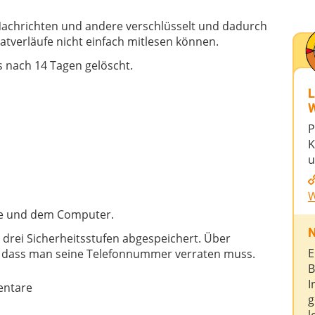
Nachrichten und andere verschlüsselt und dadurch
atverläufe nicht einfach mitlesen können.
nach 14 Tagen gelöscht.
L
W
P
K
u
W
ne und dem Computer.
N
drei Sicherheitsstufen abgespeichert. Über
E
e dass man seine Telefonnummer verraten muss.
B
I
ntare
g