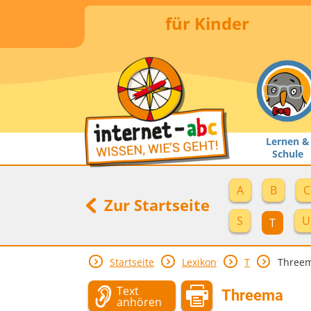
für Kinder
Lernen &
Schule
A
B
C
Zur Startseite
S
U
T
Startseite
Lexikon
T
Three
Text
Threema
anhören