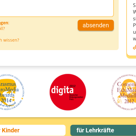
S
W
s
agen
:
absenden
P
ll?
u
w
h wissen?
r Kinder
für Lehrkräfte