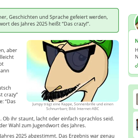
er, Geschichten und Sprache gefeiert werden,
wort des Jahres 2025 heißt “Das crazy!”.
N
H
en, aber
N
lleicht
bt
Dann
utsch
t crazy”
e: “Das
Jumpy trägt eine Kappe, Sonnenbrille und einen
Schnurrbart; Bild: Internet-ABC
 Ob ihr staunt, lacht oder einfach sprachlos seid.
i der Wahl zum Jugendwort des Jahres.
 Jahres 2025 abgestimmt. Das Ergebnis war genau