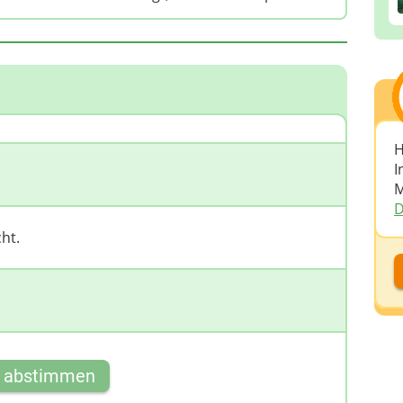
H
I
M
D
ht.
D
D
A
t abstimmen