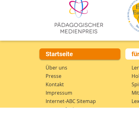
Startseite
fü
Über uns
Le
Presse
Hob
Kontakt
Spi
Impressum
Mi
Internet-ABC Sitemap
Lex
Barrierefreiheit
Da
Länderprojekte
Ne