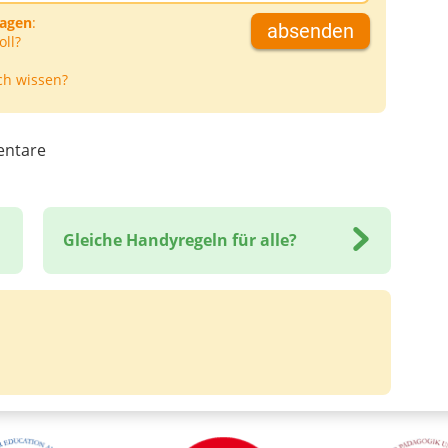
ragen
:
absenden
oll?
ch wissen?
ntare
Gleiche Handyregeln für alle?