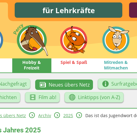
für Lehrkräfte
Hobby &
Spiel & Spaß
Mitreden &
Freizeit
Mitmachen
Nachgefragt
Surfratgeb
Neues übers Netz
hichten
Film ab!
Linktipps (von A-Z)
s übers Netz
Archiv
2025
Das ist das Jugendwort de
s Jahres 2025