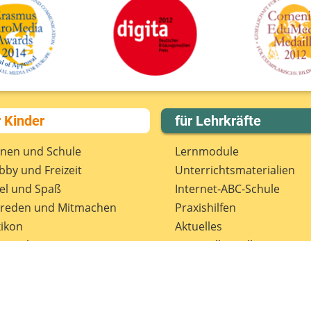
r Kinder
für Lehrkräfte
rnen und Schule
Lernmodule
by und Freizeit
Unterrichts­materialien
el und Spaß
Internet-ABC-Schule
treden und Mitmachen
Praxishilfen
ikon
Aktuelles
tenschutz
Materialbestellung
wsletter
Lexikon
Datenschutz
Newsletter