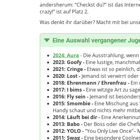
andersherum: “Checkst du?” ist das Inter
crazy!” ist auf Platz 2.
Was denkt ihr darüber? Macht mit bei uns
Eine Auswahl vergangener Jug
2024: Aura
- Die Ausstrahlung, wenn
2023: Goofy -
Eine lustige, manchmal
2021: Cringe -
Etwas ist so peinlich,
2020: Lost -
Jemand ist verwirrt oder 
2018: Ehrenmann / Ehrenfrau -
Ein 
2017: I bims -
Eine witzige Art zu sagen
2016: Fly sein -
Jemand ist besonders 
2015: Smombie -
Eine Mischung aus
Handy schaut und nichts mehr mit
2014: Läuft bei dir -
Eine Anerkennung
2013: Babo -
Der Boss oder die Chefi
2012: YOLO -
“You Only Live Once”– M
2011: Swag -
Eine besondere Coolness