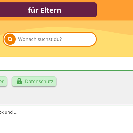
für Eltern
er
Datenschutz
k und ...