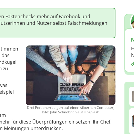
llen Faktenchecks mehr auf Facebook und
Nutzerinnen und Nutzer selbst Falschmeldungen
N
H
 stimmen
N
d das
Erdkugel
n zu
twas
eispiel
Drei Personen zeigen auf einen silbernen Computer;
Bild: John Schnobrich auf
Unsplash
ram
 mehr für diese Überprüfungen einsetzen. Ihr Chef,
den Meinungen unterdrücken.