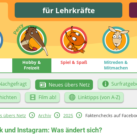
für Lehrkräfte
Hobby &
Spiel & Spaß
Mitreden &
Freizeit
Mitmachen
Nachgefragt
Surfratgeb
Neues übers Netz
hichten
Film ab!
Linktipps (von A-Z)
s übers Netz
Archiv
2025
Faktenchecks auf Faceboo
 und Instagram: Was ändert sich?