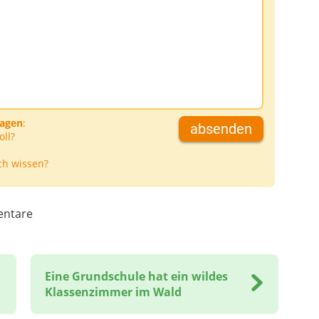
D
ragen
:
absenden
oll?
ch wissen?
ntare
Eine Grundschule hat ein wildes
Klassenzimmer im Wald