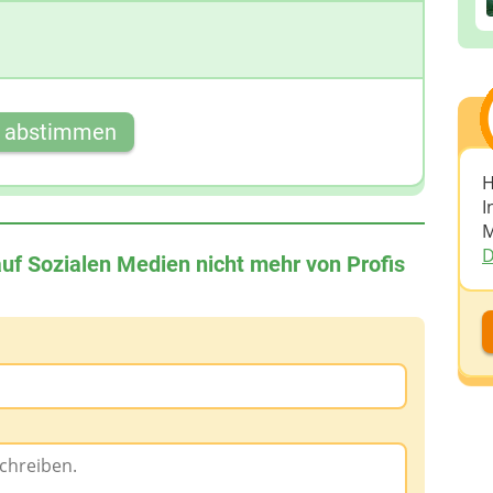
t abstimmen
H
I
M
D
auf Sozialen Medien nicht mehr von Profis
D
D
A