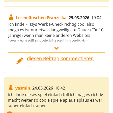
Lesemäuschen Franziska
25.03.2026
19:04
Ich finde Flizzys Werbe-Check richtig cool also
mega es ist nur etwas langweilig auf Dauer (Für 10-
Jährige) wenn man keine anderen Websites
besuchen will (so wie ich) weil ich weiß das
Internet-abc.de sicher ist und bei den anderen
Websites kann ich das nicht so sicher sagen. Also
wenn ich Flizzys Werbe-Check länger als 1 Minute
diesen Beitrag kommentieren
Spiele wird es etwas langweilig.
...
yasmin
24.03.2026
10:42
ich finde dieses spiel einfach toll ich mag es richtig
macht weiter so coole spiele aplaus aplaus es war
super einfach super