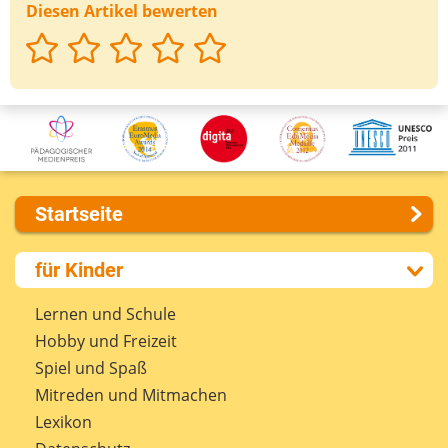
Diesen Artikel bewerten
Startseite
Über uns
für Kinder
Presse
Kontakt
Lernen und Schule
Impressum
Hobby und Freizeit
Internet-ABC Sitemap
Spiel und Spaß
Barrierefreiheit
Mitreden und Mitmachen
Länderprojekte
Lexikon