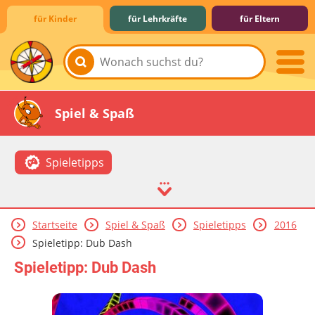
für Kinder
für Lehrkräfte
für Eltern
Lernen & Schule
Hobby & Freizeit
Spiel & Spaß
Spieletipps
Startseite
Spiel & Spaß
Spieletipps
2016
Mitreden & Mitmachen
Spieletipp: Dub Dash
Spieletipp: Dub Dash