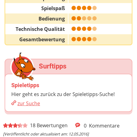
Spielspaß
Bedienung
Technische Qualität
Gesamtbewertung
Surftipps
Spieletipps
Hier geht es zurück zu der Spieletipps-Suche!
zur Suche
18
Bewertungen
0
Kommentare
[Veröffentlicht oder aktualisiert am: 12.05.2016]