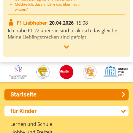
Möchte ich, dass andere das über mich
wissen?
F1 Liebhaber
20.04.2026
15:08
Ich habe F1 22 aber sie sind praktisch das gleiche.
Meine Lieblingstrecken sind gefolgt:
1. Bahrain = sehr einfach zum fahren
2. Abu Dhabi= Einfach, musst nur bei der 3. letzten
Kurve GUT aufpassen.
3. Monaco= sehr schwer, ein Fehler du bist schon
DNF
Startseite
Über uns
für Kinder
Presse
Kontakt
Lernen und Schule
Impressum
Hobby und Freizeit