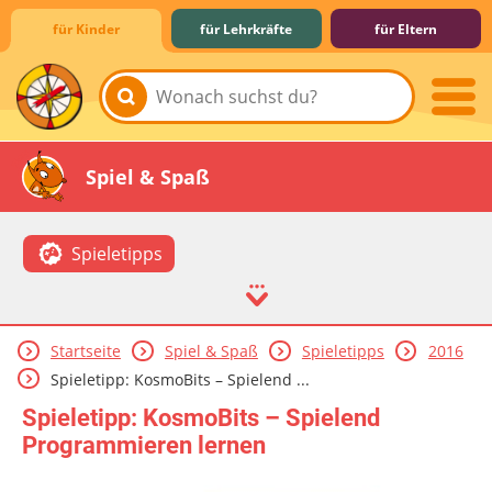
für Kinder
für Lehrkräfte
für Eltern
Lernen & Schule
Hobby & Freizeit
Spiel & Spaß
Spieletipps
Startseite
Spiel & Spaß
Spieletipps
2016
Mitreden & Mitmachen
Spieletipp: KosmoBits – Spielend ...
Spieletipp: KosmoBits – Spielend
Programmieren lernen