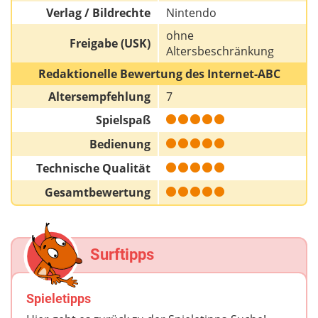
Verlag / Bildrechte
Nintendo
ohne
Freigabe (USK)
Altersbeschränkung
Redaktionelle Bewertung des Internet-ABC
Altersempfehlung
7
Spielspaß
Bedienung
Technische Qualität
Gesamtbewertung
Surftipps
Spieletipps