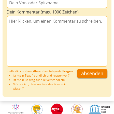
Dein Kommentar (max. 1000 Zeichen)
Stelle dir
vor dem Absenden
folgende
Fragen
:
absenden
Ist mein Text freundlich und respektvoll?
Ist mein Beitrag für alle verständlich?
Möchte ich, dass andere das über mich
wissen?