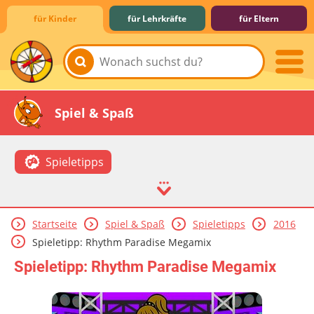
für Kinder
für Lehrkräfte
für Eltern
Lernen & Schule
Hobby & Freizeit
Spiel & Spaß
Spieletipps
Startseite
Spiel & Spaß
Spieletipps
2016
Mitreden & Mitmachen
Spieletipp: Rhythm Paradise Megamix
Spieletipp: Rhythm Paradise Megamix