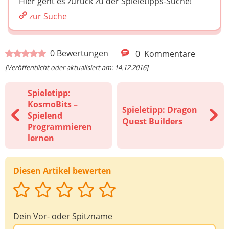
Hier geht es zurück zu der Spieletipps-Suche!
zur Suche
0
Bewertungen
0
Kommentare
[Veröffentlicht oder aktualisiert am: 14.12.2016]
Spieletipp:
KosmoBits –
Spieletipp: Dragon
Spielend
Quest Builders
Programmieren
lernen
Diesen Artikel bewerten
Dein Vor- oder Spitzname