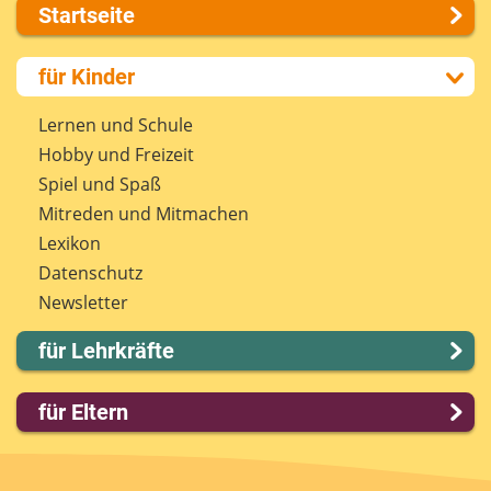
Startseite
Über uns
für Kinder
Presse
Kontakt
Lernen und Schule
Impressum
Hobby und Freizeit
Internet-ABC Sitemap
Spiel und Spaß
Barrierefreiheit
Mitreden und Mitmachen
Länderprojekte
Lexikon
Datenschutz
Newsletter
für Lehrkräfte
Lernmodule
für Eltern
Unterrichts­materialien
Internet-ABC-Schule
Familie & Medien
Praxishilfen
Spieletipps & Lernsoftware