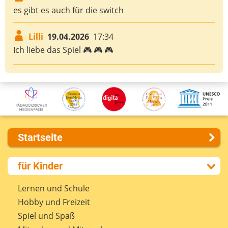
es gibt es auch für die switch
Lilli
19.04.2026
17:34
Ich liebe das Spiel 🎮 🎮 🎮
Startseite
Über uns
für Kinder
Presse
Kontakt
Lernen und Schule
Impressum
Hobby und Freizeit
Internet-ABC Sitemap
Spiel und Spaß