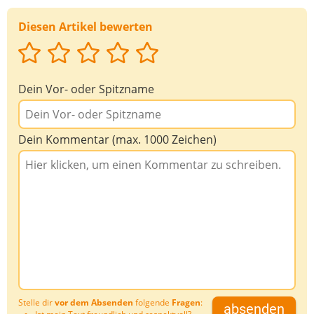
Diesen Artikel bewerten
Dein Vor- oder Spitzname
Dein Kommentar (max. 1000 Zeichen)
Stelle dir
vor dem Absenden
folgende
Fragen
:
absenden