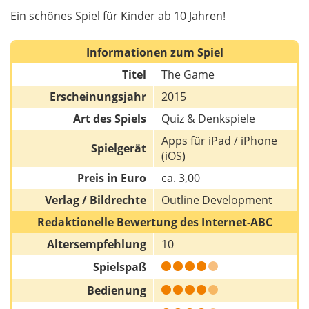
Ein schönes Spiel für Kinder ab 10 Jahren!
Informationen zum Spiel
Titel
The Game
Erscheinungsjahr
2015
Art des Spiels
Quiz & Denkspiele
Apps für iPad / iPhone
Spielgerät
(iOS)
Preis in Euro
ca. 3,00
Verlag / Bildrechte
Outline Development
Redaktionelle Bewertung des Internet-ABC
Altersempfehlung
10
Spielspaß
Bedienung