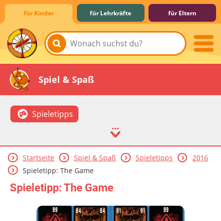
für Kinder
für Lehrkräfte
für Eltern
Lernen & Schule
Hobby & Freizeit
Spiel & Spaß
Spieletipps
Startseite
Spiel & Spaß
Spieletipps
2016
Mitreden & Mitmachen
Spieletipp: The Game
Spieletipp: The Game