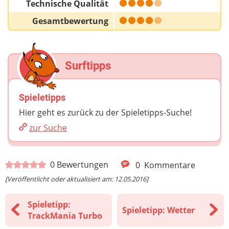
Technische Qualität
Gesamtbewertung
Surftipps
Spieletipps
Hier geht es zurück zu der Spieletipps-Suche!
zur Suche
0
Bewertungen
0
Kommentare
[Veröffentlicht oder aktualisiert am: 12.05.2016]
Spieletipp:
Spieletipp: Wetter
TrackMania Turbo