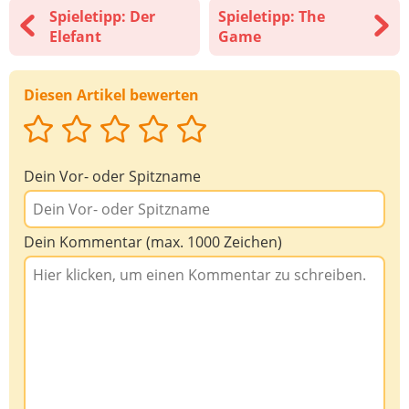
Spieletipp: Der
Spieletipp: The
Elefant
Game
Diesen Artikel bewerten
Dein Vor- oder Spitzname
Dein Kommentar (max. 1000 Zeichen)