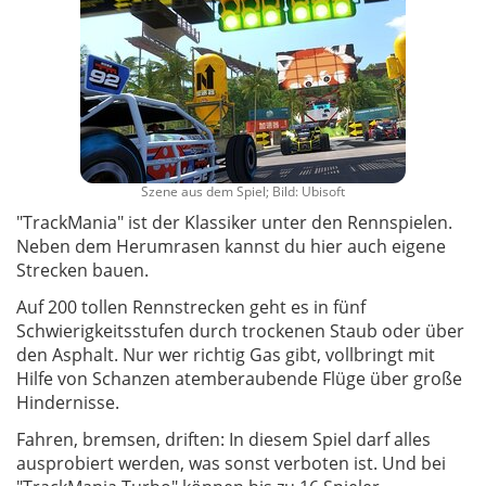
Szene aus dem Spiel; Bild: Ubisoft
"TrackMania" ist der Klassiker unter den Rennspielen.
Neben dem Herumrasen kannst du hier auch eigene
Strecken bauen.
Auf 200 tollen Rennstrecken geht es in fünf
Schwierigkeitsstufen durch trockenen Staub oder über
den Asphalt. Nur wer richtig Gas gibt, vollbringt mit
Hilfe von Schanzen atemberaubende Flüge über große
Hindernisse.
Fahren, bremsen, driften: In diesem Spiel darf alles
ausprobiert werden, was sonst verboten ist. Und bei