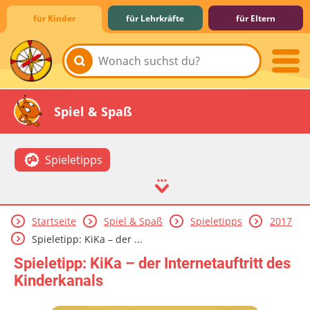
für Kinder
für Lehrkräfte
für Eltern
Lernen & Schule
Hobby & Freizeit
Spiel & Spaß
Spieletipps
Startseite
Spiel & Spaß
Spieletipps
2017
Mitreden & Mitmachen
Spieletipp: KiKa – der ...
Spieletipp: KiKa – der Internetauftritt des
Kinderkanals