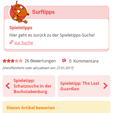
Surftipps
Spieletipps
Hier geht es zurück zu der Spieletipps-Suche!
zur Suche
26
Bewertungen
0
Kommentare
[Veröffentlicht oder aktualisiert am: 27.01.2017]
Spieletipp:
Spieletipp: The Last
Schatzsuche in der
Guardian
Buchstabenburg
Diesen Artikel bewerten