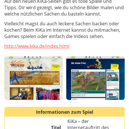
Auf den neuen KiKa-Seiten gibt es tolle Spiele und
Tipps. Dir wird gezeigt, wie du schöne Bilder malen und
welche nützlichen Sachen du basteln kannst.
Vielleicht magst du auch leckere Sachen backen oder
kochen? Beim KiKa im Internet kannst du mitmachen,
Games spielen oder einfach die Videos sehen.
http://www.kika.de/index.html
Informationen zum Spiel
KiKa – der
Titel
Internetauftritt des