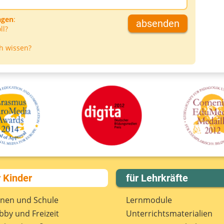
agen
:
absenden
ll?
h wissen?
r Kinder
für Lehrkräfte
rnen und Schule
Lernmodule
by und Freizeit
Unterrichts­materialien