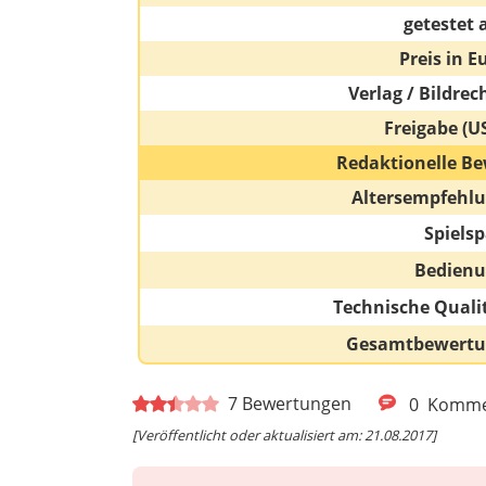
getestet 
Preis in E
Verlag / Bildrec
Freigabe (U
Redaktionelle Be
Altersempfehl
Spiels
Bedien
Technische Quali
Gesamtbewert
7
Bewertungen
0
Komme
[Veröffentlicht oder aktualisiert am: 21.08.2017]