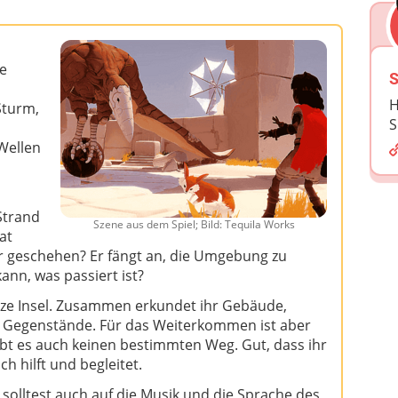
ne
S
H
Sturm,
S
Wellen
Strand
Szene aus dem Spiel; Bild: Tequila Works
at
r geschehen? Er fängt an, die Umgebung zu
ann, was passiert ist?
nze Insel. Zusammen erkundet ihr Gebäude,
e Gegenstände. Für das Weiterkommen ist aber
gibt es auch keinen bestimmten Weg. Gut, dass ihr
ch hilft und begleitet.
u solltest auch auf die Musik und die Sprache des