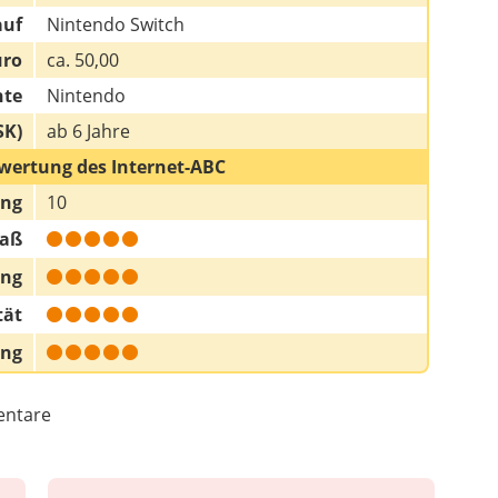
auf
Nintendo Switch
uro
ca. 50,00
hte
Nintendo
SK)
ab 6 Jahre
wertung des Internet-ABC
ung
10
paß
ung
tät
ung
ntare