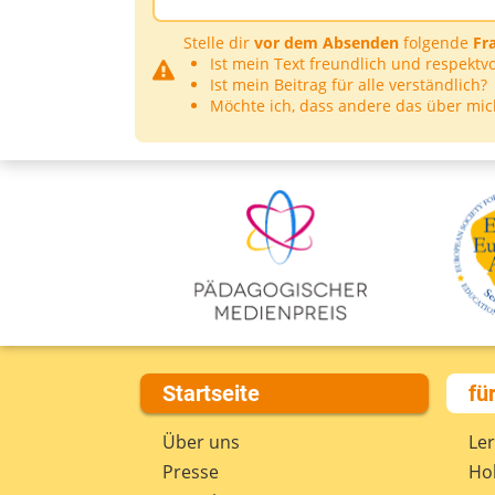
Stelle dir
vor dem Absenden
folgende
Fr
Ist mein Text freundlich und respektvo
Ist mein Beitrag für alle verständlich?
Möchte ich, dass andere das über mic
Startseite
fü
Über uns
Le
Presse
Hob