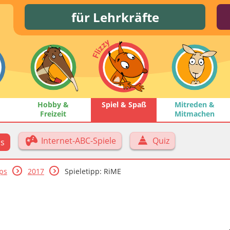
für Lehrkräfte
Hobby &
Spiel & Spaß
Mitreden &
Freizeit
Mitmachen
Internet-ABC-Spiele
Quiz
ps
pps
2017
Spieletipp: RiME