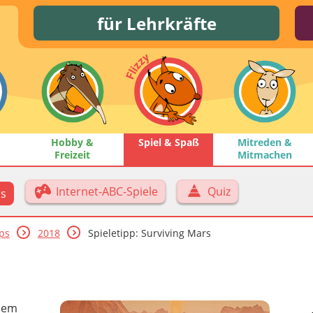
für Lehrkräfte
Hobby &
Spiel & Spaß
Mitreden &
Freizeit
Mitmachen
Internet-ABC-Spiele
Quiz
ps
pps
2018
Spieletipp: Surviving Mars
 dem