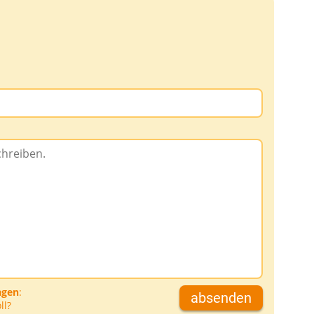
agen
:
absenden
ll?