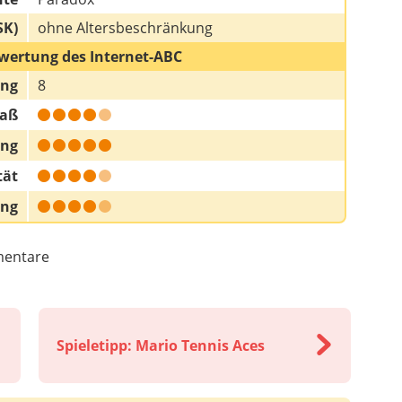
SK)
ohne Altersbeschränkung
wertung des Internet-ABC
ung
8
paß
ung
tät
ung
entare
Spieletipp: Mario Tennis Aces