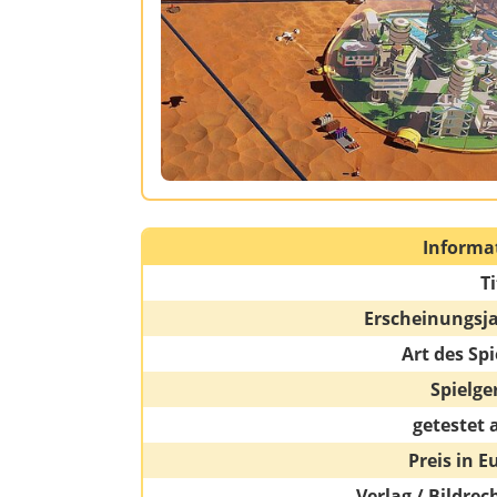
Informa
Ti
Erscheinungsj
Art des Spi
Spielge
getestet 
Preis in E
Verlag / Bildrec