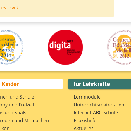
h wissen?
r Kinder
für Lehrkräfte
rnen und Schule
Lernmodule
by und Freizeit
Unterrichts­materialien
el und Spaß
Internet-ABC-Schule
treden und Mitmachen
Praxishilfen
ikon
Aktuelles