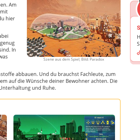
uen. Am
 mit
 du hier
S
abei
H
 genug
S
ind. In
 was
Szene aus dem Spiel; Bild: Paradox
hstoffe abbauen. Und du brauchst Fachleute, zum
rdem auf die Wünsche deiner Bewohner achten. Die
Unterhaltung und Ruhe.