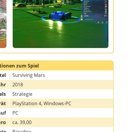
tionen zum Spiel
tel
Surviving Mars
ahr
2018
els
Strategie
rät
PlayStation 4, Windows-PC
auf
PC
uro
ca. 39,00
hte
Paradox