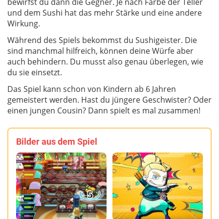
bewirfst du dann die Gegner. Je nach Farbe der Teller
und dem Sushi hat das mehr Stärke und eine andere
Wirkung.
Während des Spiels bekommst du Sushigeister. Die
sind manchmal hilfreich, können deine Würfe aber
auch behindern. Du musst also genau überlegen, wie
du sie einsetzt.
Das Spiel kann schon von Kindern ab 6 Jahren
gemeistert werden. Hast du jüngere Geschwister? Oder
einen jungen Cousin? Dann spielt es mal zusammen!
Bilder aus dem Spiel