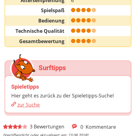
Altersempfehlung
6
Spielspaß
Bedienung
Technische Qualität
Gesamtbewertung
Surftipps
Spieletipps
Hier geht es zurück zu der Spieletipps-Suche!
zur Suche
3
Bewertungen
0
Kommentare
[Veröffentlicht oder aktualisiert am: 23.08.2018]