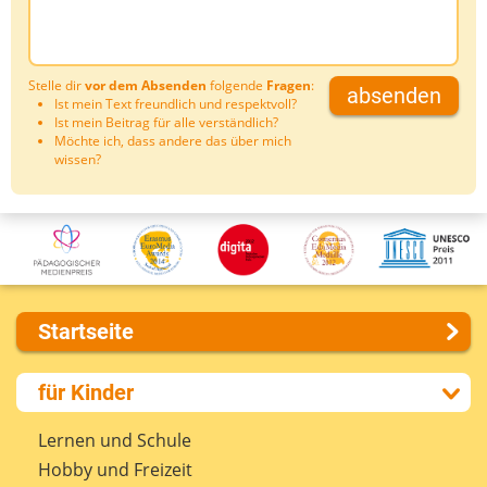
Stelle dir
vor dem Absenden
folgende
Fragen
:
absenden
Ist mein Text freundlich und respektvoll?
Ist mein Beitrag für alle verständlich?
Möchte ich, dass andere das über mich
wissen?
Startseite
Über uns
für Kinder
Presse
Kontakt
Lernen und Schule
Impressum
Hobby und Freizeit