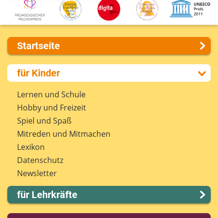
Startseite
Über uns
für Kinder
Presse
Kontakt
Lernen und Schule
Impressum
Hobby und Freizeit
Internet-ABC Sitemap
Spiel und Spaß
Barrierefreiheit
Mitreden und Mitmachen
Länderprojekte
Lexikon
Datenschutz
Newsletter
für Lehrkräfte
Lernmodule