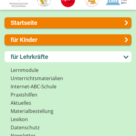
Startseite
Über uns
für Kinder
Presse
Kontakt
Lernen und Schule
für Lehrkräfte
Impressum
Hobby und Freizeit
Internet-ABC Sitemap
Spiel und Spaß
Lernmodule
Barrierefreiheit
Mitreden und Mitmachen
Unterrichts­materialien
Länderprojekte
Lexikon
Internet-ABC-Schule
Datenschutz
Praxishilfen
Newsletter
Aktuelles
Materialbestellung
Lexikon
Datenschutz
Newsletter