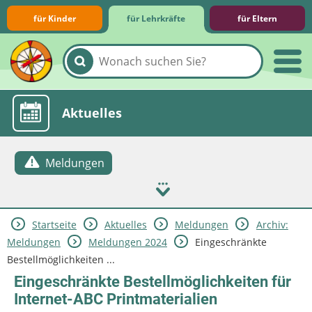
für Kinder
für Lehrkräfte
für Eltern
Lernmodule
Unterrichts­materialien
Internet-ABC-Schule
Praxishilfen
Aktuelles
Meldungen
Startseite
Aktuelles
Meldungen
Archiv:
Meldungen
Meldungen 2024
Eingeschränkte
Bestellmöglichkeiten ...
Eingeschränkte Bestellmöglichkeiten für
Internet-ABC Printmaterialien