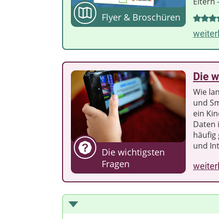
Eltern 
Flyer & Broschüren
weiter
Die w
Wie la
und Sm
ein Kin
Daten 
häufig
und Int
Die wichtigsten
Fragen
weiter