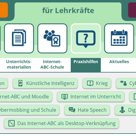
für Lehrkräfte
Unterrichts­
Internet-
Praxishilfen
Aktuelles
materialien
ABC-Schule
on
Künstliche Intelligenz
Krieg
Cy
ernet-ABC und Moodle
Internet im Unterricht
ybermobbing und Schule
Hate Speech
Dig
Das Internet-ABC als Desktop-Verknüpfung