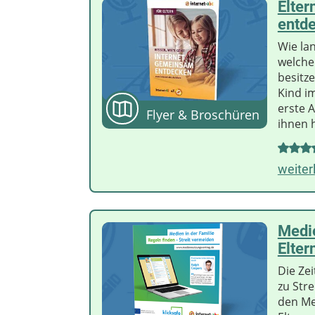
Elter
entd
Wie la
welche
besitze
Kind im
erste 
Flyer & Broschüren
ihnen h
weiter
Medie
Elter
Die Ze
zu Stre
den Me