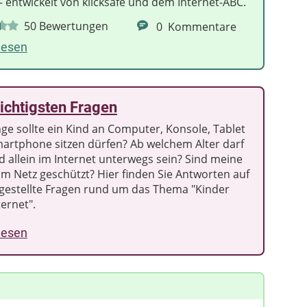
– entwickelt von klicksafe und dem Internet-ABC.
50
Bewertungen
0
Kommentare
lesen
ichtigsten Fragen
nge sollte ein Kind an Computer, Konsole, Tablet
artphone sitzen dürfen? Ab welchem Alter darf
d allein im Internet unterwegs sein? Sind meine
im Netz geschützt? Hier finden Sie Antworten auf
 gestellte Fragen rund um das Thema "Kinder
ernet".
lesen