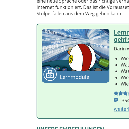
eine neue Sprache oder das richtige Verha
Internet funktioniert. Das ist die Vorauss
Stolperfallen aus dem Weg gehen kann.
Lernm
geht'
Darin 
Wie
Was
Was 
Lernmodule
Wie
Wie
36
weiter
UNSERE EMPFEHLUNGEN