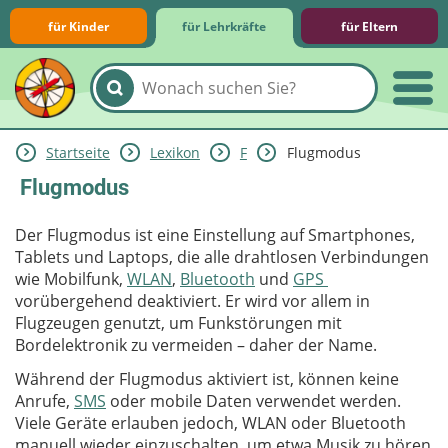
für Kinder
für Lehrkräfte
für Eltern
Startseite
Lexikon
F
Flugmodus
Lernmodule
Unterrichts­materialien
Internet-ABC-Schule
Praxishilfen
Aktuelles
Flugmodus
Der Flugmodus ist eine Einstellung auf Smartphones,
Tablets und Laptops, die alle drahtlosen Verbindungen
wie Mobilfunk,
WLAN
,
Bluetooth
und
GPS
vorübergehend deaktiviert. Er wird vor allem in
Flugzeugen genutzt, um Funkstörungen mit
Bordelektronik zu vermeiden – daher der Name.
Während der Flugmodus aktiviert ist, können keine
Anrufe,
SMS
oder mobile Daten verwendet werden.
Viele Geräte erlauben jedoch, WLAN oder Bluetooth
manuell wieder einzuschalten, um etwa Musik zu hören