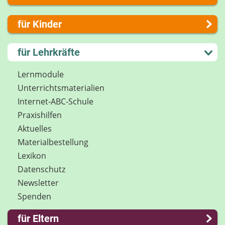
Über uns
für Kinder
Presse
Kontakt
Lernen und Schule
für Lehrkräfte
Impressum
Hobby und Freizeit
Internet-ABC Sitemap
Spiel und Spaß
Lernmodule
Barrierefreiheit
Mitreden und Mitmachen
Unterrichts­materialien
Länderprojekte
Lexikon
Internet-ABC-Schule
Datenschutz
Praxishilfen
Newsletter
Aktuelles
Materialbestellung
Lexikon
Datenschutz
Newsletter
Spenden
für Eltern