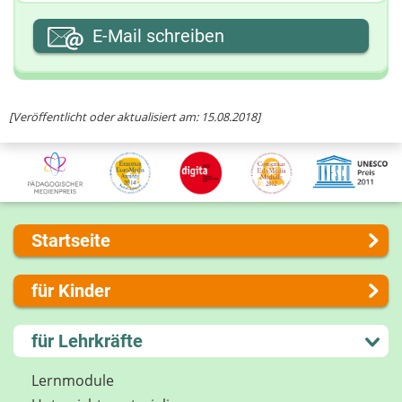
Ihre E-Mail-Adresse
E-Mail schreiben
Ihre Nachricht
[Veröffentlicht oder aktualisiert am: 15.08.2018]
Startseite
Über uns
für Kinder
Presse
Kontakt
Lernen und Schule
für Lehrkräfte
Impressum
Hobby und Freizeit
Internet-ABC Sitemap
Spiel und Spaß
Lernmodule
Barrierefreiheit