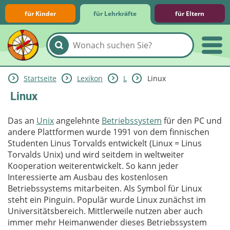
für Kinder
für Lehrkräfte
für Eltern
Startseite
Lexikon
L
Linux
Lernmodule
Unterrichts­materialien
Internet-ABC-Schule
Praxishilfen
Aktuelles
Linux
Das an
Unix
angelehnte
Betriebssystem
für den PC und
andere Plattformen wurde 1991 von dem finnischen
Studenten Linus Torvalds entwickelt (Linux = Linus
Torvalds Unix) und wird seitdem in weltweiter
Kooperation weiterentwickelt. So kann jeder
Interessierte am Ausbau des kostenlosen
Betriebssystems mitarbeiten. Als Symbol für Linux
steht ein Pinguin. Populär wurde Linux zunächst im
Universitätsbereich. Mittlerweile nutzen aber auch
immer mehr Heimanwender dieses Betriebssystem