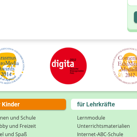
I
I
r Kinder
für Lehrkräfte
rnen und Schule
Lernmodule
by und Freizeit
Unterrichts­materialien
el und Spaß
Internet-ABC-Schule