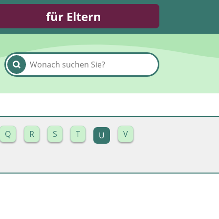
für Eltern
Q
R
S
T
V
U