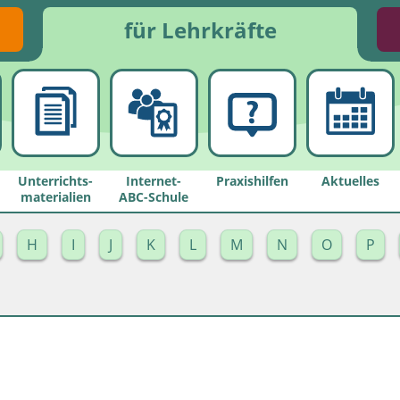
für Lehrkräfte
Unterrichts­
Internet-
Praxishilfen
Aktuelles
materialien
ABC-Schule
H
I
J
K
L
M
N
O
P