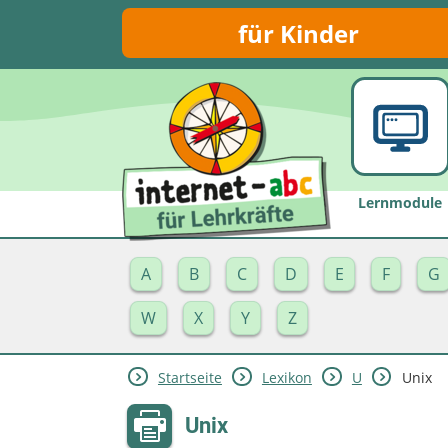
für Kinder
Lernmodule
A
B
C
D
E
F
G
W
X
Y
Z
Startseite
Lexikon
U
Unix
Unix