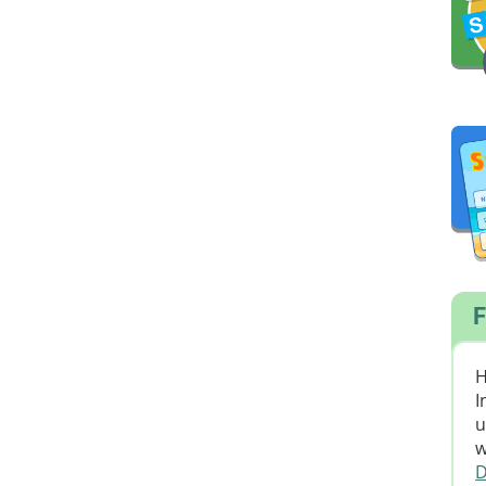
F
H
I
u
w
D