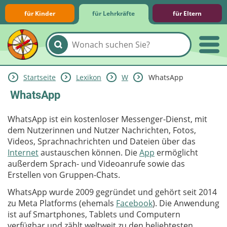
für Kinder
für Lehrkräfte
für Eltern
Startseite
Lexikon
W
WhatsApp
Lernmodule
Unterrichts­materialien
Internet-ABC-Schule
Praxishilfen
Aktuelles
WhatsApp
WhatsApp ist ein kostenloser Messenger-Dienst, mit
dem Nutzerinnen und Nutzer Nachrichten, Fotos,
Videos, Sprachnachrichten und Dateien über das
Internet
austauschen können. Die
App
ermöglicht
außerdem Sprach- und Videoanrufe sowie das
Erstellen von Gruppen-Chats.
WhatsApp wurde 2009 gegründet und gehört seit 2014
zu Meta Platforms (ehemals
Facebook
). Die Anwendung
ist auf Smartphones, Tablets und Computern
verfügbar und zählt weltweit zu den beliebtesten