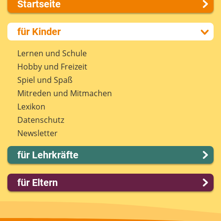
Startseite
Über uns
für Kinder
Presse
Kontakt
Lernen und Schule
Impressum
Hobby und Freizeit
Internet-ABC Sitemap
Spiel und Spaß
Barrierefreiheit
Mitreden und Mitmachen
Länderprojekte
Lexikon
Datenschutz
Newsletter
für Lehrkräfte
Lernmodule
für Eltern
Unterrichts­materialien
Internet-ABC-Schule
Familie & Medien
Praxishilfen
Spieletipps & Lernsoftware