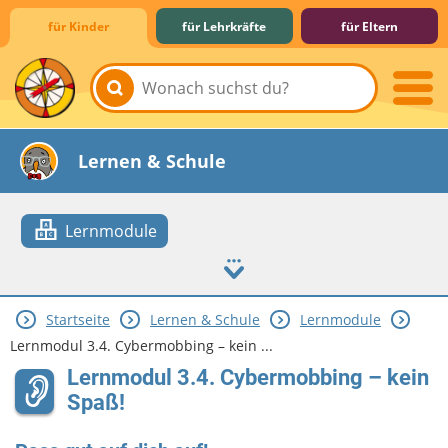
für Kinder
für Lehrkräfte
für Eltern
Lernen & Schule
Lernmodule
Startseite
Lernen & Schule
Lernmodule
Hobby & Freizeit
Spiel & Spaß
Mitreden & Mitmachen
Lernmodul 3.4. Cybermobbing – kein ...
Lernmodul 3.4. Cybermobbing – kein
Spaß!