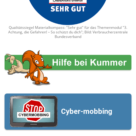
Qualitätssiegel Materialkompass: "Sehr gut" für das Themenmodul "3.
Achtung, die Gefahren! – So schützt du dich"; Bild: Verbraucherzentrale
Bundesverband
Cyber-mobbing