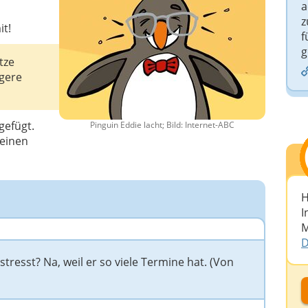
a
z
it!
f
g
tze
ngere
gefügt.
Pinguin Eddie lacht; Bild: Internet-ABC
keinen
H
I
M
D
resst? Na, weil er so viele Termine hat. (Von
D