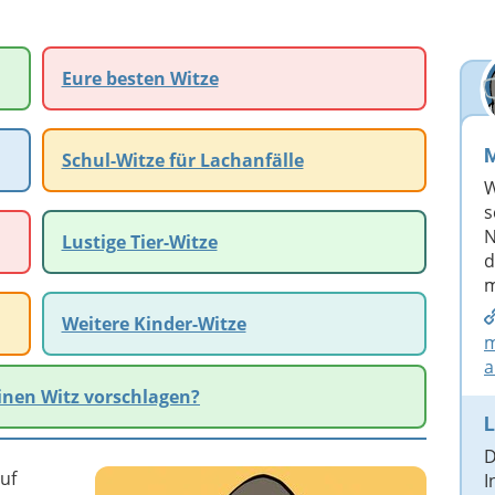
Eure besten Witze
M
Schul-Witze für Lachanfälle
W
s
N
Lustige Tier-Witze
d
m
Weitere Kinder-Witze
m
a
inen Witz vorschlagen?
L
D
uf
I