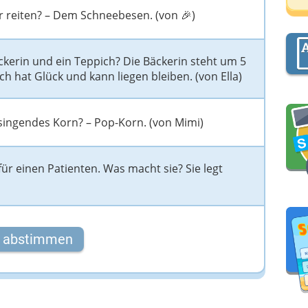
r reiten? – Dem Schneebesen. (von 🎉)
D
A
ckerin und ein Teppich? Die Bäckerin steht um 5
ch hat Glück und kann liegen bleiben. (von Ella)
D
 singendes Korn? – Pop-Korn. (von Mimi)
 für einen Patienten. Was macht sie? Sie legt
t abstimmen