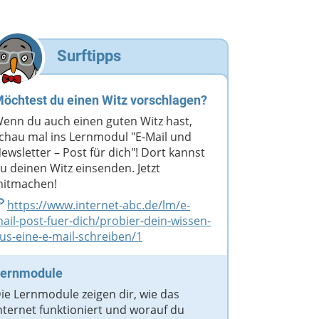
Surftipps
öchtest du einen Witz vorschlagen?
enn du auch einen guten Witz hast,
chau mal ins Lernmodul "E-Mail und
ewsletter – Post für dich"! Dort kannst
u deinen Witz einsenden. Jetzt
itmachen!
https://www.internet-abc.de/​lm/​e-
ail-post-fuer-dich/​probier-dein-wissen-
us-eine-e-mail-schreiben/​1
ernmodule
ie Lernmodule zeigen dir, wie das
nternet funktioniert und worauf du