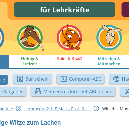
für Lehrkräfte
Hobby &
Spiel & Spaß
Mitreden &
Freizeit
Mitmachen
Surfschein
Computer-ABC
Ha
le
e-Ratgeber
Mein erstes Internet-ABC online
module
Lernmodul 2.1. E-Mail – Post für ...
Witz des Monat
tige Witze zum Lachen