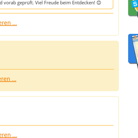
d vorab geprüft. Viel Freude beim Entdecken! 😊
ren ...
en ...
ren ...