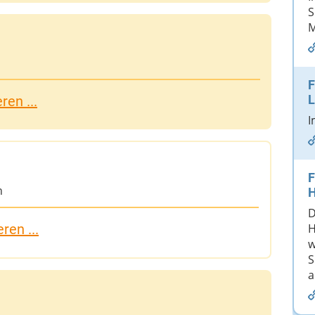
S
M
F
L
en ...
I
F
n
H
D
ren ...
H
w
S
a