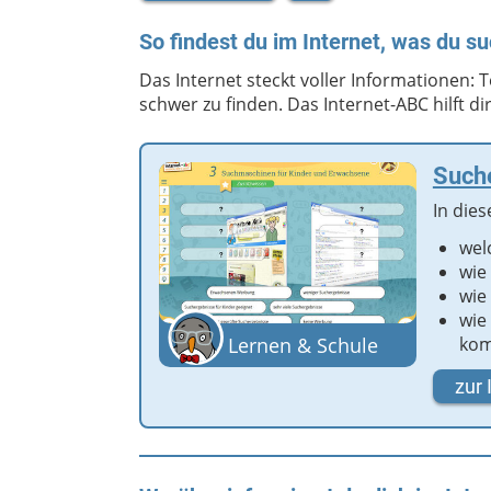
So findest du im Internet, was du su
Das Internet steckt voller Informationen: Te
schwer zu finden. Das Internet-ABC hilft di
Suche
In die
wel
wie
wie
wie
Lernen & Schule
kom
zur 