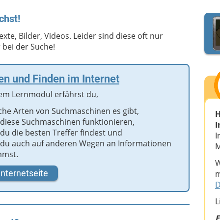
chst!
xte, Bilder, Videos. Leider sind diese oft nur
r bei der Suche!
n und Finden im Internet
sem Lernmodul erfährst du,
che Arten von Suchmaschinen es gibt,
H
 diese Suchmaschinen funktionieren,
I
 du die besten Treffer findest und
I
 du auch auf anderen Wegen an Informationen
M
mst.
W
Internetseite
m
D
L
E