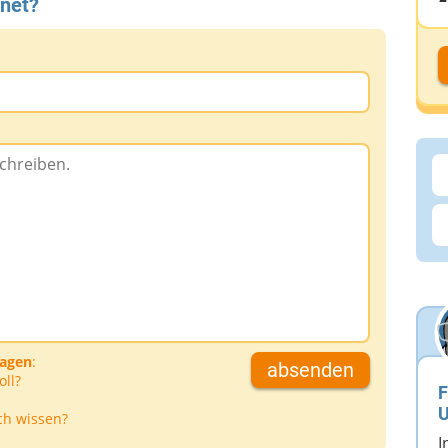
rnet?
D
D
A
D
ragen
:
absenden
oll?
F
U
ch wissen?
I