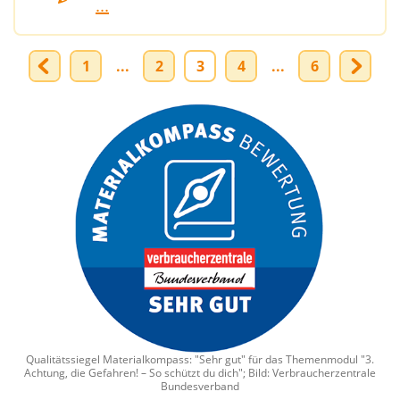
...
1
...
2
3
4
...
6
Qualitätssiegel Materialkompass: "Sehr gut" für das Themenmodul "3.
Achtung, die Gefahren! – So schützt du dich"; Bild: Verbraucherzentrale
Bundesverband