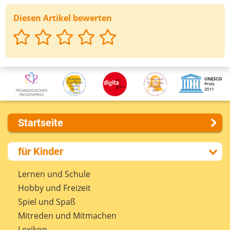
Diesen Artikel bewerten
Startseite
Über uns
für Kinder
Presse
Kontakt
Lernen und Schule
Impressum
Hobby und Freizeit
Internet-ABC Sitemap
Spiel und Spaß
Barrierefreiheit
Mitreden und Mitmachen
Länderprojekte
Lexikon